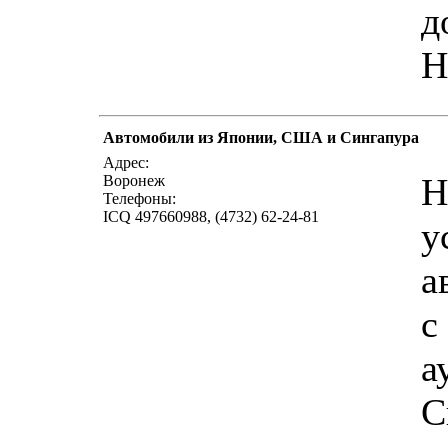
д
Н
Автомобили из Японии, США и Сингапура
Адрес:
Н
Воронеж
Телефоны:
ICQ 497660988, (4732) 62-24-81
у
а
с
а
С