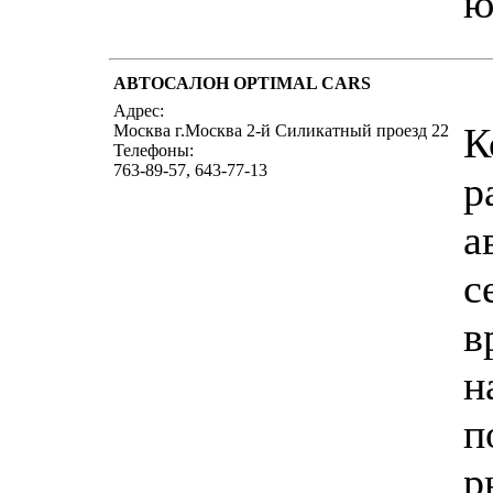
ю
АВТОСАЛОН OPTIMAL CARS
Адрес:
К
Москва г.Москва 2-й Силикатный проезд 22
Телефоны:
763-89-57, 643-77-13
р
а
с
в
н
п
р