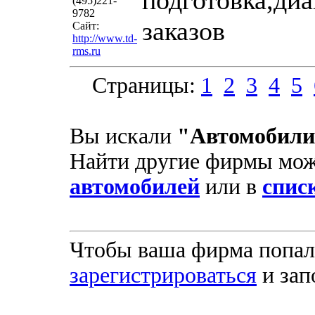
подготовка,ди
(495)221-
9782
заказов
Сайт:
http://www.td-
rms.ru
Страницы:
1
2
3
4
5
Вы искали
"Автомобили
Найти другие фирмы мож
автомобилей
или в
списк
Чтобы ваша фирма попала
зарегистрироваться
и зап