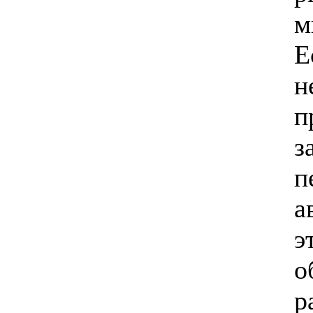
м
Е
н
п
з
п
а
э
о
р