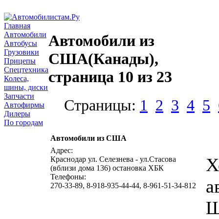
Главная
Автомобили
Автомобили из
Автобусы
Грузовики
США(Канады),
Прицепы
Спецтехника
страница 10 из 23
Колеса,
шины, диски
Запчасти
Страницы:
1
2
3
4
5
Автофирмы
Дилеры
По городам
Автомобили из США
Адрес:
Х
Краснодар ул. Селезнева - ул.Стасова
(вблизи дома 136) остановка ХБК
Телефоны:
а
270-33-89, 8-918-935-44-44, 8-961-51-34-812
Ш