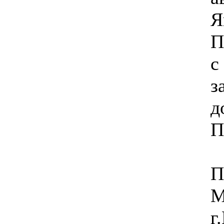
Я
П
с
з
д
П
П
М
г