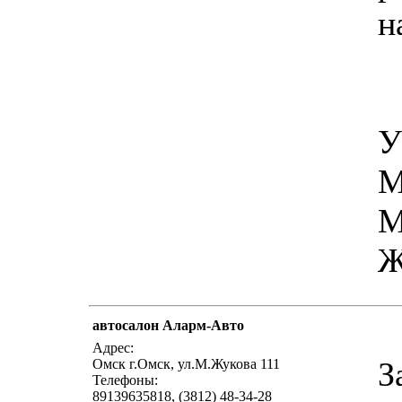
н
У
М
М
Ж
автосалон Аларм-Авто
Адрес:
З
Омск г.Омск, ул.М.Жукова 111
Телефоны:
89139635818, (3812) 48-34-28