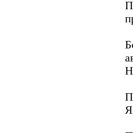
П
п
Б
а
Н
П
Я