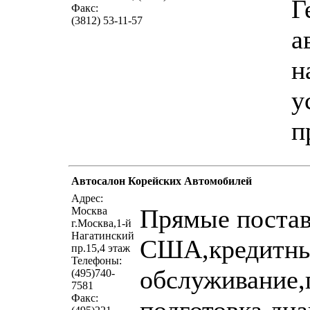
Г
Факс:
(3812) 53-11-57
а
н
у
п
Автосалон Корейских Автомобилей
Адрес:
Прямые постав
Москва
г.Москва,1-й
Нагатинский
США,кредитны
пр.15,4 этаж
Телефоны:
обслуживание,
(495)740-
7581
Факс: