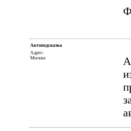
Ф
Автоподсказка
Адрес:
А
Москва
и
п
з
а