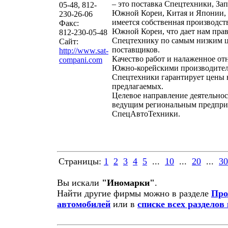
– это поставка Спецтехники, Зап
05-48, 812-
Южной Кореи, Китая и Японии, 
230-26-06
имеется собственная производств
Факс:
Южной Кореи, что дает нам прав
812-230-05-48
Спецтехнику по самым низким 
Сайт:
поставщиков.
http://www.sat-
Качество работ и налаженное от
compani.com
Южно-корейскими производите
Спецтехники гарантирует цены 
предлагаемых.
Целевое направление деятельнос
ведущим региональным предпри
СпецАвтоТехники.
Страницы:
1
2
3
4
5
...
10
...
20
...
30
Вы искали
"Иномарки"
.
Найти другие фирмы можно в разделе
Про
автомобилей
или в
списке всех разделов