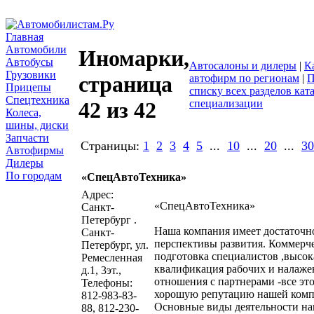
Главная
Автомобили
Иномарки,
Автобусы
Автосалоны и дилеры
|
К
Грузовики
страница
автофирм по регионам
|
П
Прицепы
списку всех разделов кат
Спецтехника
специализации
42 из 42
Колеса,
шины, диски
Запчасти
Страницы:
1
2
3
4
5
...
10
...
20
...
30
Автофирмы
Дилеры
По городам
«СпецАвтоТехника»
написать письмо
посмо
Адрес:
«СпецАвтоТехника»
Санкт-
Петербург .
Наша компания имеет достаточн
Санкт-
перспективы развития. Коммерч
Петербург, ул.
подготовка специалистов ,высок
Ремесленная
квалификация рабочих и налаж
д.1, 3эт.,
отношения с партнерами -все эт
Телефоны:
хорошую репутацию нашей комп
812-983-83-
Основные виды деятельности н
88, 812-230-