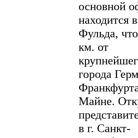
основной о
находится в 
Фульда, что
км. от
крупнейшег
города Гер
Франкфурта
Майне. Отк
представит
в г. Санкт-