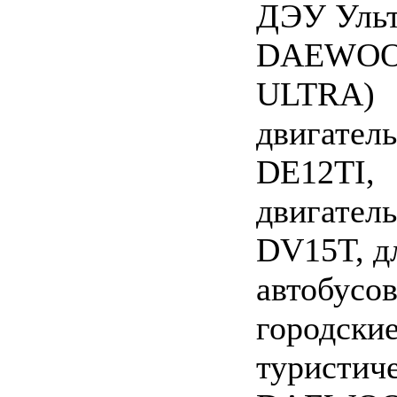
ДЭУ Ульт
DAEWO
ULTRA)
двигатель
DE12TI,
двигатель
DV15T, д
автобусо
городские
туристич