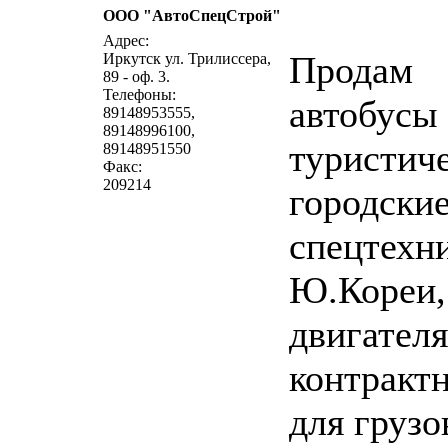
ООО "АвтоСпецСтрой"
написать письмо
посм
Адрес:
Продам
Иркутск ул. Трилиссера,
89 - оф. 3.
Телефоны:
автобусы
89148953555,
89148996100,
туристич
89148951550
Факс:
209214
городские
спецтехн
Ю.Кореи,
двигателя
контракт
для грузо