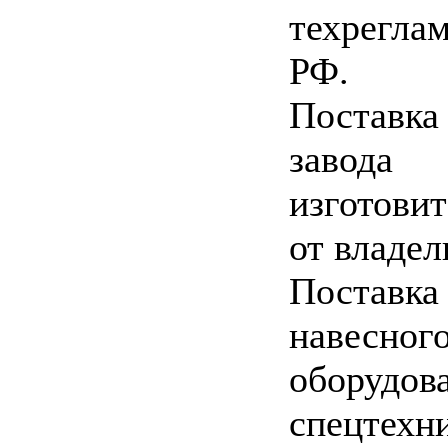
техрегла
РФ.
Поставка
завода
изготовит
от владел
Поставка
навесног
оборудов
спецтехни