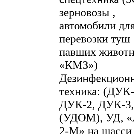
зерновозы ,
автомобили дл
перевозки туш
павших живот
«КМЗ»)
Дезинфекцион
техника: (ДУК-
ДУК-2, ДУК-3,
(УДОМ), УД, 
2-М» на шасси