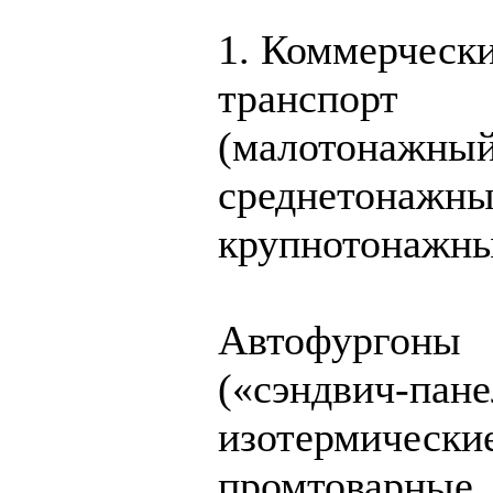
1. Коммерческ
транспорт
(малотонажный
среднетонажны
крупнотонажны
Автофургоны
(«сэндвич-пане
изотермически
промтоварные,