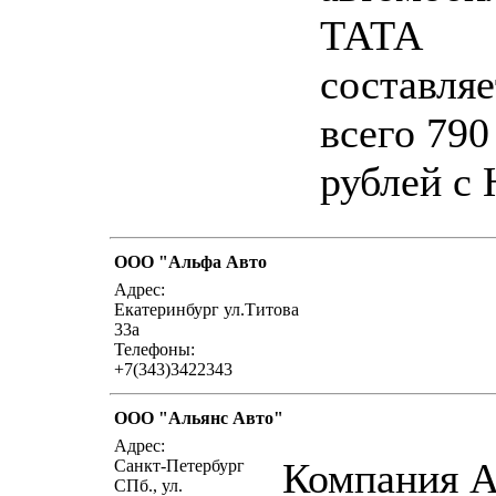
ТАТА
составляе
всего 790
рублей с
ООО "Альфа Авто
написать письмо
посм
Адрес:
Екатеринбург ул.Титова
33а
Телефоны:
+7(343)3422343
ООО "Альянс Авто"
написать письмо
посм
Адрес:
Компания A
Санкт-Петербург
СПб., ул.