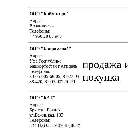
ООО "Баймоторс"
написать письмо
посм
Адрес:
Владивосток
Телефоны:
+7 950 28 88 945
ООО "Бапромснаб"
написать письмо
посм
Адрес:
продажа 
Уфа Республика
Башкортостан г.Агидель
Телефоны:
покупка
8-905-005-66-05, 8-927-93-
88-420, 8-905-005-70-71
ООО "БАТ"
написать письмо
посм
Адрес:
Брянск г.Брянск,
ул.Бежицкая, 185
Телефоны:
8 (4832) 68-19-39, 8 (4832)