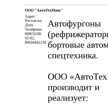
ООО "АвтоТехМаш"
написать письмо
посм
Адрес:
Автофургоны
Ростов-на-
Дону
Телефоны:
(рефрижератор
8(863)248-
02-82,
бортовые авто
89044442238
спецтехника.
ООО «АвтоТе
производит и
реализует: