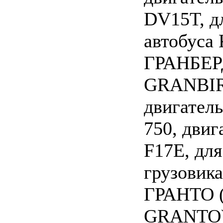
DV15T, д
автобуса
ГРАНБЕР
GRANBI
двигател
750, двиг
F17E, для
грузовик
ГРАНТО 
GRANTO