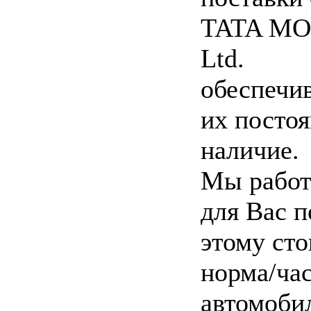
TATA M
Ltd.
обеспечи
их посто
наличие.
Мы работ
для Вас п
этому ст
норма/час
автомоби