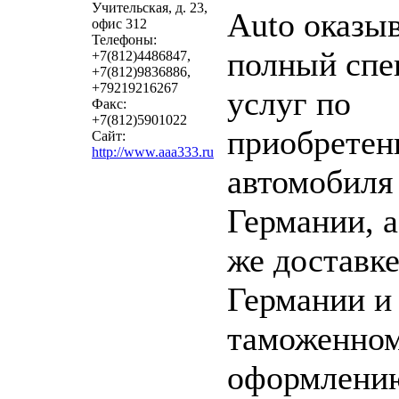
Учительская, д. 23,
Auto оказы
офис 312
Телефоны:
полный спе
+7(812)4486847,
+7(812)9836886,
+79219216267
услуг по
Факс:
+7(812)5901022
приобрете
Сайт:
http://www.aaa333.ru
автомобиля
Германии, а
же доставке
Германии и
таможенно
оформлени