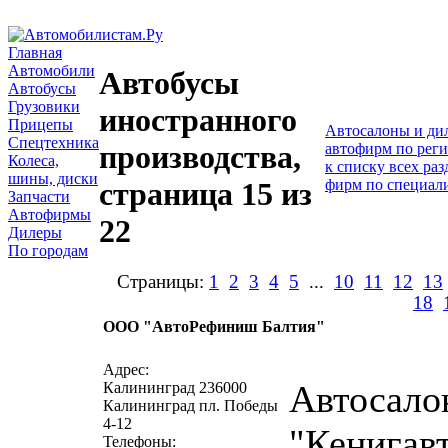
Главная
Автомобили
Автобусы
Автобусы
Грузовики
иностранного
Прицепы
Автосалоны и ди
Спецтехника
производства,
автофирм по рег
Колеса,
к списку всех раз
шины, диски
фирм по специал
страница 15 из
Запчасти
Автофирмы
22
Дилеры
По городам
Страницы:
1
2
3
4
5
...
10
11
12
13
18
ООО "АвтоРефиниш Балтия"
написать письмо
посм
Адрес:
Автосало
Калининград 236000
Калининград пл. Победы
4-12
"Кенигавт
Телефоны: