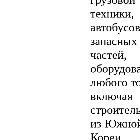
техники,
автобусов
запасных
частей,
оборудов
любого т
включая
строител
из Южно
Кореи.