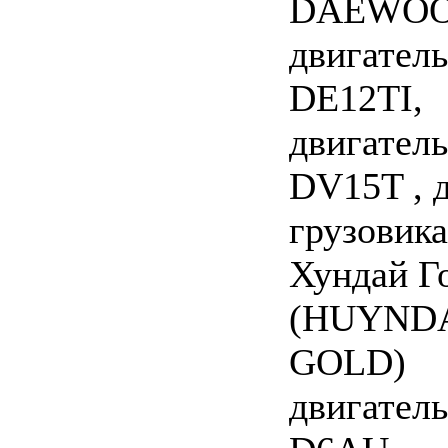
DAEWOO
двигатель
DE12TI,
двигатель
DV15T , 
грузовика
Хундай Г
(HUYND
GOLD)
двигатель