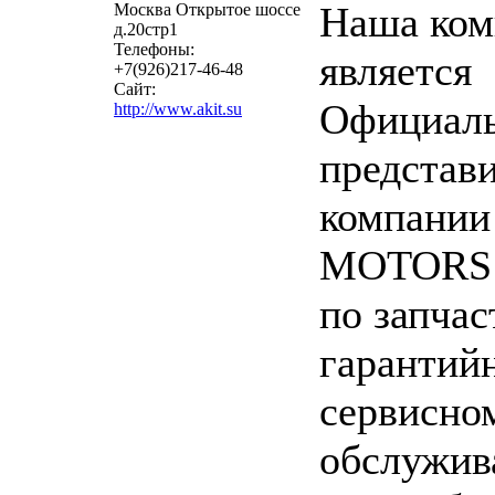
Наша ком
Москва Открытое шоссе
д.20стр1
Телефоны:
является
+7(926)217-46-48
Сайт:
Официал
http://www.akit.su
представ
компании
MOTORS 
по запчас
гарантий
сервисно
обслужи