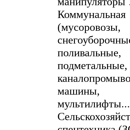
манипуляторы 
Коммунальная
(мусоровозы,
снегоуборочны
поливальные,
подметальные,
каналопромыв
машины,
мультилифты...
Сельскохозяйс
спецтехника (З