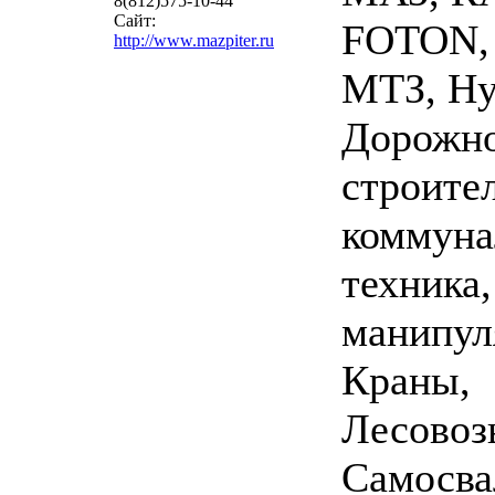
8(812)575-10-44
Сайт:
FOTON, 
http://www.mazpiter.ru
МТЗ, Hy
Дорожн
строител
коммуна
техника
манипул
Краны,
Лесовоз
Самосва