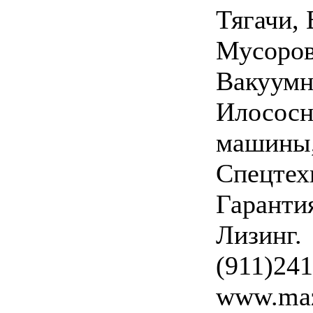
Тягачи, 
Мусоров
Вакуумн
Илосос
машины
Спецтех
Гаранти
Лизинг.
(911)241
www.maz