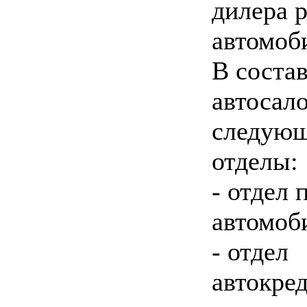
дилера 
автомоб
В соста
автосал
следую
отделы:
- отдел
автомоб
- отдел
автокре