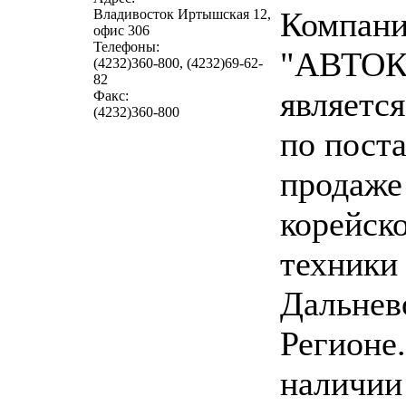
Компан
Владивосток Иртышская 12,
офис 306
Телефоны:
"АВТОК
(4232)360-800, (4232)69-62-
82
являетс
Факс:
(4232)360-800
по пост
продаже
корейск
техники
Дальнев
Регионе.
наличии