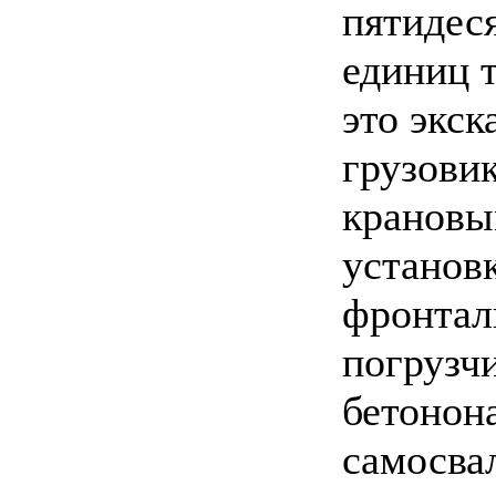
пятидес
единиц 
это экск
грузовик
кранов
установ
фронтал
погрузч
бетонон
самосва