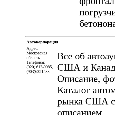
фронтал
погрузч
бетонон
Автокорпорация
написать пись
Адрес:
Все об автоа
Московская
область
Телефоны:
США и Канад
(920) 613-9985,
(903)6351538
Описание, фо
Каталог авто
рынка США 
описанием,