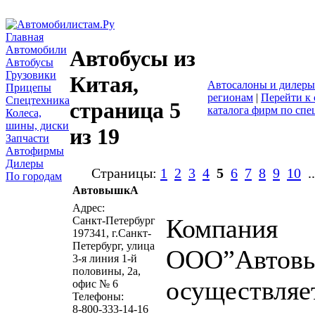
Главная
Автомобили
Автобусы из
Автобусы
Грузовики
Китая,
Автосалоны и дилеры
Прицепы
регионам
|
Перейти к 
Спецтехника
страница 5
каталога фирм по сп
Колеса,
шины, диски
из 19
Запчасти
Автофирмы
Дилеры
Страницы:
1
2
3
4
5
6
7
8
9
10
.
По городам
АвтовышкА
написать пись
Адрес:
Компания
Санкт-Петербург
197341, г.Санкт-
Петербург, улица
ООО”Автов
3-я линия 1-й
половины, 2а,
осуществляе
офис № 6
Телефоны:
8-800-333-14-16