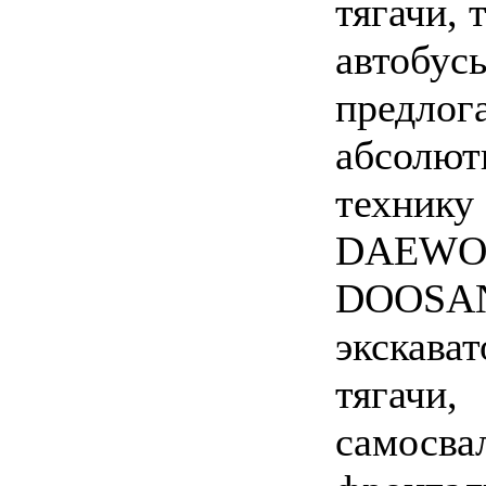
тягачи, 
автобус
предлог
абсолют
технику
DAEWO
DOOSA
экскават
тягачи,
самосва