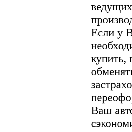
ведущих
произво
Если у В
необход
купить, 
обменят
застрахо
переофо
Ваш авт
сэконом