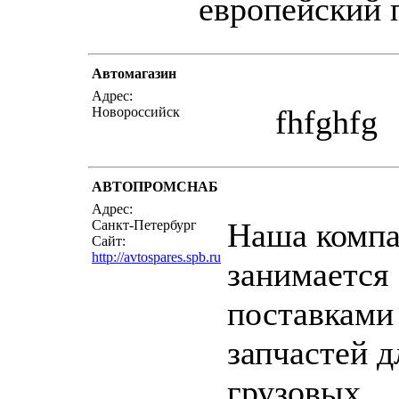
европейский 
Автомагазин
написать пись
Адрес:
fhfghfg
Новороссийск
АВТОПРОМСНАБ
написать пись
Адрес:
Наша комп
Санкт-Петербург
Сайт:
http://avtospares.spb.ru
занимается
поставками
запчастей д
грузовых