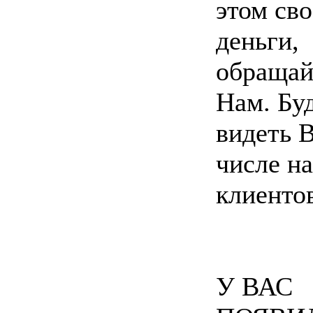
этом сво
деньги,
обращай
Нам. Бу
видеть В
числе н
клиенто
У ВАС