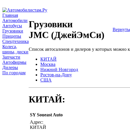
Главная
Автомобили
Грузовики
Автобусы
Вернуть
Грузовики
JMC (ДжейЭмСи)
Прицепы
Спецтехника
Колеса,
Список автосалонов и дилеров у которых можно 
шины, диски
Запчасти
КИТАЙ
Автофирмы
Москва
Дилеры
Нижний Новгород
По городам
Ростов-на-Дону
США
КИТАЙ:
SY Soueast Auto
Адрес:
КИТАЙ