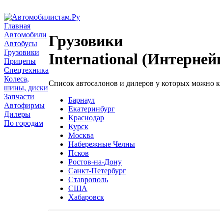
Главная
Автомобили
Грузовики
Автобусы
Грузовики
International (Интерне
Прицепы
Спецтехника
Колеса,
Список автосалонов и дилеров у которых можно 
шины, диски
Запчасти
Барнаул
Автофирмы
Екатеринбург
Дилеры
Краснодар
По городам
Курск
Москва
Набережные Челны
Псков
Ростов-на-Дону
Санкт-Петербург
Ставрополь
США
Хабаровск