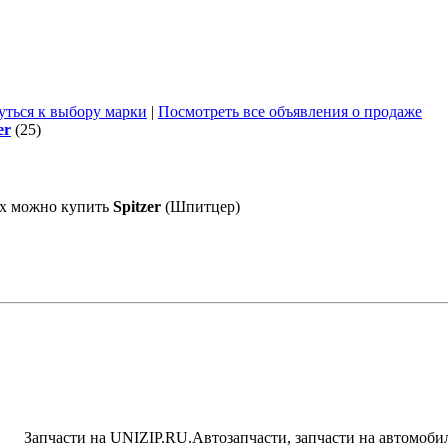
уться к выбору марки
|
Посмотреть все объявления о продаже
er
(25)
ых можно купить
Spitzer
(Шпитцер)
написать письмо
посмотреть визи
Запчасти на UNIZIP.RU.Автозапчасти, запчасти на автомоби