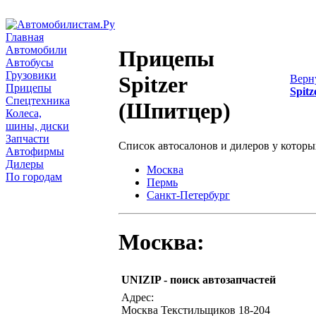
Главная
Автомобили
Прицепы
Автобусы
Грузовики
Spitzer
Верн
Прицепы
Spitz
Спецтехника
(Шпитцер)
Колеса,
шины, диски
Запчасти
Список автосалонов и дилеров у котор
Автофирмы
Дилеры
Москва
По городам
Пермь
Санкт-Петербург
Москва:
UNIZIP - поиск автозапчастей
Адрес:
Москва Текстильщиков 18-204