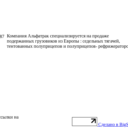
написать письмо
посмотреть визи
Компания Альфатрак специализируется на продаже
 87
подержанных грузовиков из Европы : седельных тягачей,
тентованных полуприцепов и полуприцепов- рефрижераторо
ссылки на
Сделано в BigS