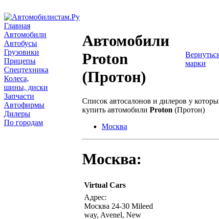
Главная
Автомобили
Автомобили
Автобусы
Грузовики
Proton
Вернуться
Прицепы
марки
Спецтехника
(Протон)
Колеса,
шины, диски
Запчасти
Список автосалонов и дилеров у котор
Автофирмы
купить автомобили
Proton
(Протон)
Дилеры
По городам
Москва
Москва:
Virtual Cars
написать письмо
посмо
Адрес:
Москва 24-30 Mileed
way, Avenel, New