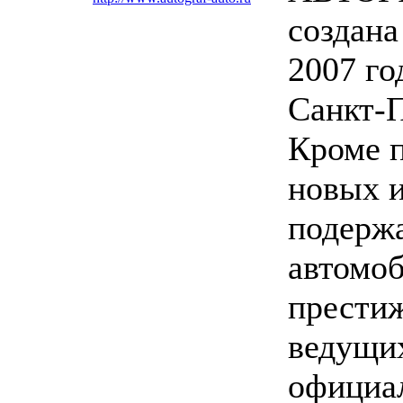
создана
2007 го
Санкт-П
Кроме 
новых 
подерж
автомо
прести
ведущих
официа