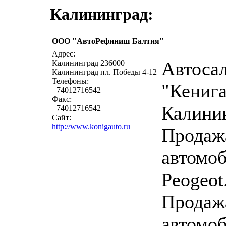
Калининград:
ООО "АвтоРефиниш Балтия"
написать 
Адрес:
Автоса
Калининград 236000
Калининград пл. Победы 4-12
Телефоны:
"Кенига
+74012716542
Факс:
Калини
+74012716542
Сайт:
http://www.konigauto.ru
Продаж
автомо
Peogeot
Продаж
автомоб