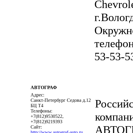
Chevrol
г.Волог
Окружно
телефон
53-53-5
АВТОГРАФ
написать 
Адрес:
Российс
Санкт-Петербург Седова д.12
БЦ Т4
Телефоны:
компан
+7(812)9530522,
+7(812)9219393
АВТОГ
Сайт:
http://www.autograf-auto.ru