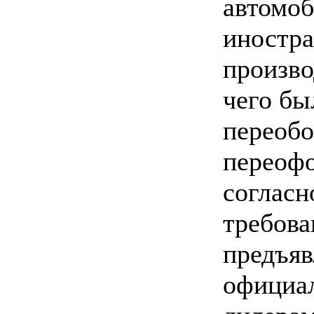
автомо
иностр
произво
чего бы
переобо
переоф
согласн
требова
предъя
официа