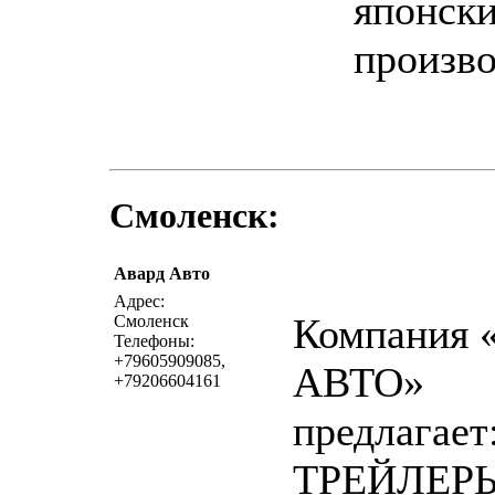
японск
произво
Смоленск:
Авард Авто
написать 
Адрес:
Компания
Смоленск
Телефоны:
+79605909085,
АВТО»
+79206604161
предлагает
ТРЕЙЛЕРЫ