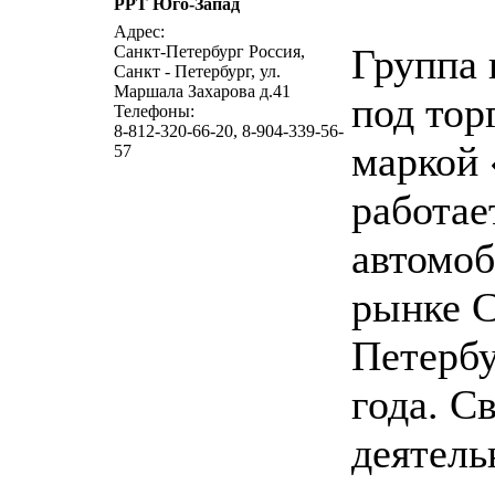
РРТ Юго-Запад
написать 
Адрес:
Группа
Санкт-Петербург Россия,
Санкт - Петербург, ул.
Маршала Захарова д.41
под тор
Телефоны:
8-812-320-66-20, 8-904-339-56-
маркой
57
работае
автомо
рынке С
Петербу
года. С
деятель