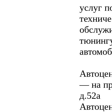
услуг п
технич
обслуж
тюнинг
автомоб
Автоцен
— на пр
д.52а
Автоцен