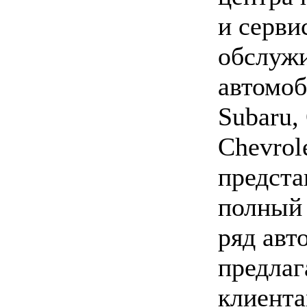
и серви
обслуж
автомо
Subaru,
Chevrole
предста
полный
ряд авт
предлаг
клиента