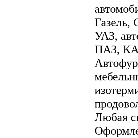
автомоб
Газель, 
УАЗ, авт
ПАЗ, КА
Автофур
мебельн
изотерм
продово
Любая с
Оформл