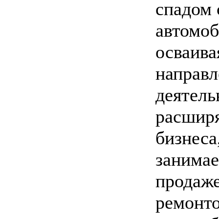
спадом 
автомоб
осваива
направл
деятель
расшир
бизнеса
занимае
продаже
ремонт