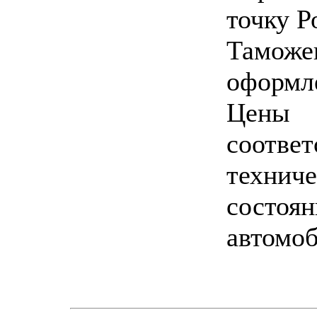
точку Р
Таможе
оформл
Цены
соответ
технич
состоя
автомоб