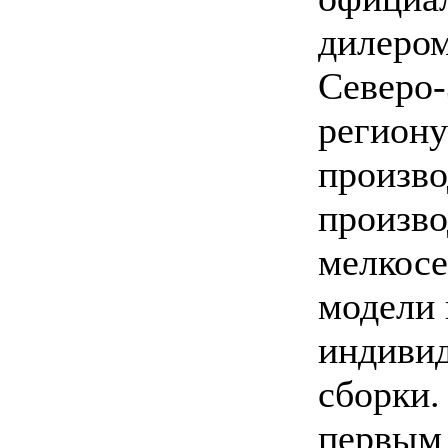
дилером
Северо
региону
произво
произв
мелкос
модели 
индиви
сборки.
первым 