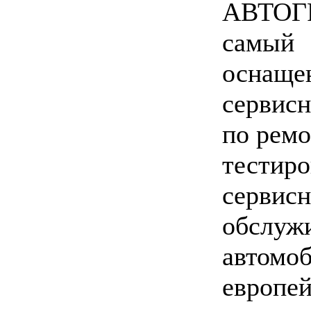
АВТОГР
самый
оснаще
сервис
по ремо
тестир
сервис
обслуж
автомо
европей