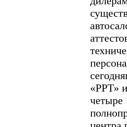
дилерам
сущест
автосал
аттесто
техниче
персона
сегодня
«РРТ» 
четыре
полноп
центра 