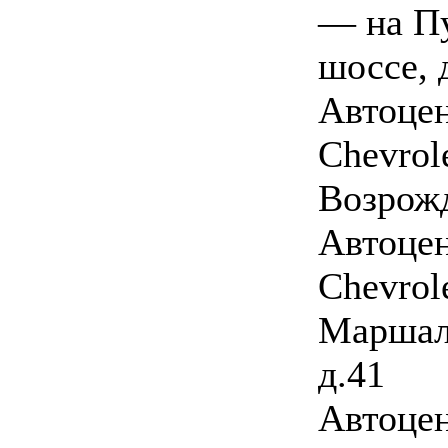
— на П
шоссе, 
Автоцен
Chevrol
Возрожд
Автоцен
Chevrol
Маршала
д.41
Автоцен