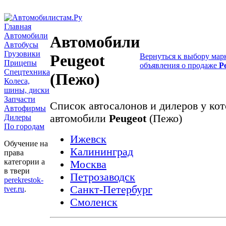
Главная
Автомобили
Автомобили
Автобусы
Грузовики
Peugeot
Вернуться к выбору мар
Прицепы
объявления о продаже
P
Спецтехника
(Пежо)
Колеса,
шины, диски
Запчасти
Список автосалонов и дилеров у ко
Автофирмы
автомобили
Peugeot
(Пежо)
Дилеры
По городам
Ижевск
Обучение на
Калининград
права
категории a
Москва
в твери
Петрозаводск
perekrestok-
Санкт-Петербург
tver.ru
.
Смоленск