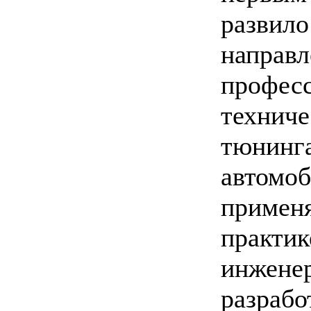
развило
направл
профес
техниче
тюнинг
автомоб
применя
практик
инжене
разрабо