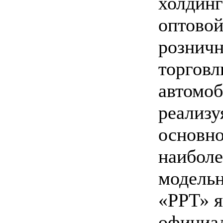
холдинг
оптовой
рознич
торговл
автомо
реализу
основно
наиболе
модельн
«РРТ» я
официа