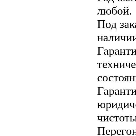
любой.
Под зак
наличии
Гарант
техниче
состоян
Гарант
юридич
чистоты
Перего