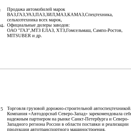
Продажа автомобилей марок
ы
ВАЗ,ГАЗ,УАЗ,ПАЗ,ЗИЛ,МАЗ,КАМАЗ,Спецтехника,
сельхозтехника всех марок,
Официальные дилеры заводов:
94-
ОАО "ГАЗ",МТЗ ЕЛАЗ, ХТЗ,Гомсельмаш, Сампо-Ростов,
MITSUBER и др.
написать письмо
посмотреть визи
Торговля грузовой дорожно-строительной автоспецтехникой
15
Компания «Автодорснаб Северо-Запад» зарекомендовала себ
надежным партнером на рынке Санкт-Петербурга и Северо-
Западного региона России в области поставки и реализации
продукции автотранспортного машиностроения.