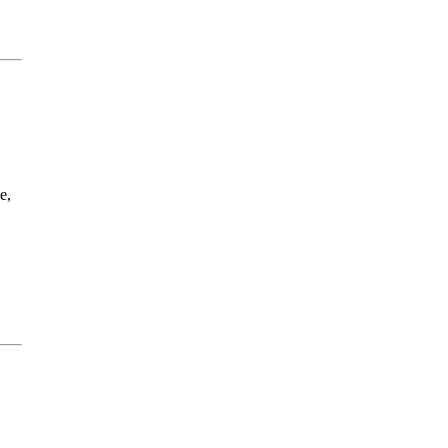
тку
е,
тку