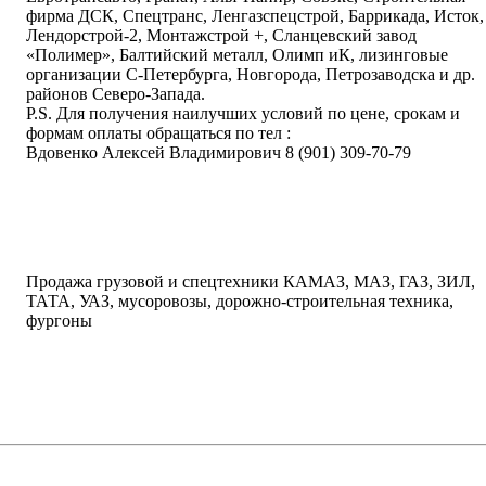
фирма ДСК, Спецтранс, Ленгазспецстрой, Баррикада, Исток,
Лендорстрой-2, Монтажстрой +, Сланцевский завод
«Полимер», Балтийский металл, Олимп иК, лизинговые
организации С-Петербурга, Новгорода, Петрозаводска и др.
районов Северо-Запада.
Р.S. Для получения наилучших условий по цене, срокам и
формам оплаты обращаться по тел :
Вдовенко Алексей Владимирович 8 (901) 309-70-79
написать письмо
посмотреть визи
Продажа грузовой и спецтехники КАМАЗ, МАЗ, ГАЗ, ЗИЛ,
ТАТА, УАЗ, мусоровозы, дорожно-строительная техника,
фургоны