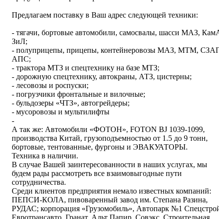
Предлагаем поставку в Ваш адрес следующей техники:
- тягачи, бортовые автомобили, самосвалы, шасси МАЗ, Кам
ЗиЛ;
- полуприцепы, прицепы, контейнеровозы МАЗ, МТМ, СЗА
АПС;
- трактора МТЗ и спецтехнику на базе МТЗ;
- дорожную спецтехнику, автокраны, АТЗ, цистерны;
- лесовозы и роспуски;
- погрузчики фронтальные и вилочные;
- бульдозеры «ЧТЗ», автогрейдеры;
- мусоровозы и мультилифты
-
А так же: Автомобили «ФОТОН», FOTON BJ 1039-1099,
производства Китай, грузоподъемностью от 1.5 до 9 тонн,
бортовые, тентованные, фургоны и ЭВАКУАТОРЫ.
Техника в наличии.
В случае Вашей заинтересованности в наших услугах, мы
будем рады рассмотреть все взаимовыгодные пути
сотрудничества.
Среди клиентов предприятия немало известных компаний:
ПЕПСИ-КОЛА, пивоваренный завод им. Степана Разина,
РУДАС; корпорация «Грузомобиль», Автопарк №1 Спецстро
Евротрансавто, Гранат, Альт Папир, Совэкс, Строительная