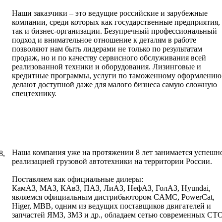
Наши заказчики – это ведущие российские и зарубежные
компании, среди которых как государственные предприятия,
так и бизнес-организации. Безупречный профессиональный
подход и внимательное отношение к деталям в работе
позволяют нам быть лидерами не только по результатам
продаж, но и по качеству сервисного обслуживания всей
реализованной техники и оборудования. Лизинговые и
кредитные программы, услуги по таможенному оформлению
делают доступной даже для малого бизнеса самую сложную
спецтехнику.
написать письмо
посмотреть визи
Наша компания уже на протяжении 8 лет занимается успешн
8,
реализацией грузовой автотехники на территории России.
Поставляем как официальные дилеры:
КамАЗ, МАЗ, КАвЗ, ПАЗ, ЛиАЗ, НефАЗ, ГолАЗ, Hyundai,
являемся официальным дистрибьютoром CAMC, PowerCat,
Higer, MBB, одним из ведущих поставщиков двигателей и
запчастей ЯМЗ, ЗМЗ и др., обладаем сетью современных СТО