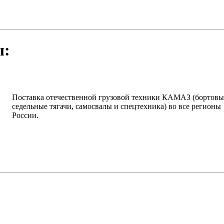
ы:
написать письмо
посмотреть визи
Поставка отечественной грузовой техники КАМАЗ (бортовы
седельные тягачи, самосвалы и спецтехника) во все регионы
России.
написать письмо
посмотреть визи