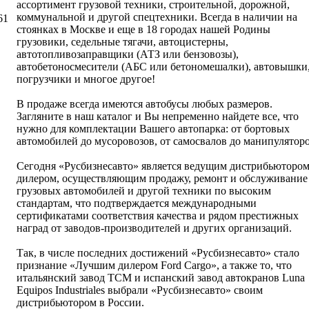
ассортимент грузовой техники, строительной, дорожной,
коммунальной и другой спецтехники. Всегда в наличии на
61
стоянках в Москве и еще в 18 городах нашей Родины
грузовики, седельные тягачи, автоцистерны,
автотопливозаправщики (АТЗ или бензовозы),
автобетоносмесители (АБС или бетономешалки), автовышки
погрузчики и многое другое!
В продаже всегда имеются автобусы любых размеров.
Загляните в наш каталог и Вы непременно найдете все, что
нужно для комплектации Вашего автопарка: от бортовых
автомобилей до мусоровозов, от самосвалов до манипуляторо
Сегодня «Русбизнесавто» является ведущим дистрибьютором
дилером, осуществляющим продажу, ремонт и обслуживание
грузовых автомобилей и другой техники по высоким
стандартам, что подтверждается международными
сертификатами соответствия качества и рядом престижных
наград от заводов-производителей и других организаций.
Так, в числе последних достижений «Русбизнесавто» стало
признание «Лучшим дилером Ford Cargo», а также то, что
итальянский завод ТСМ и испанский завод автокранов Luna
Equipos Industriales выбрали «Русбизнесавто» своим
дистрибьютором в России.