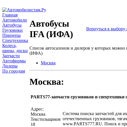
Главная
Автомобили
Автобусы
Автобусы
Вернуться к выбору
Грузовики
IFA (ИФА)
Прицепы
Спецтехника
Колеса,
Список автосалонов и дилеров у которых можно
шины, диски
(ИФА)
Запчасти
Автофирмы
Москва
Дилеры
По городам
Москва:
PARTS77-запчасти грузовиков и спецтехники 
написать письмо
посмо
Адрес:
Система поиска запчастей для 
Москва
отечественных грузовиков, тягач
Текстильщиков
www.PARTS777.RU. Поиск и пр
18