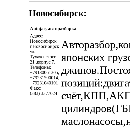
Новосибирск:
Autojac, авторазборка
Адрес:
Авторазбор,ко
Новосибирск
г.Новосибирск
ул.
японских груз
Тухачевского
21 ,корпус 7.
джипов.Постоя
Телефоны:
+79130061305,
+79231500014,
позиций:двига
+79231040101
Факс:
счёт,КПП,АКП
(383) 3377624
цилиндров(ГБ
маслонасосы,