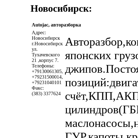
Новосибирск:
Autojac, авторазборка
Адрес:
Авторазбор,ко
Новосибирск
г.Новосибирск
ул.
японских груз
Тухачевского
21 ,корпус 7.
джипов.Постоя
Телефоны:
+79130061305,
+79231500014,
позиций:двига
+79231040101
Факс:
счёт,КПП,АКП
(383) 3377624
цилиндров(ГБ
маслонасосы,
ГУР,капоты,к