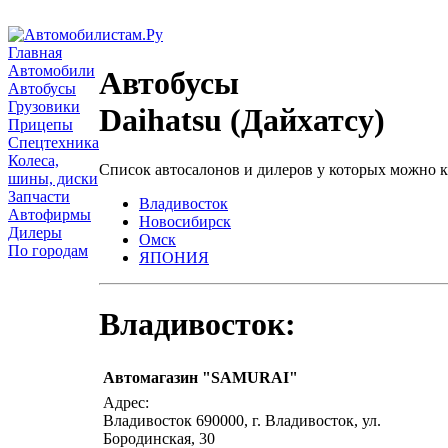
Главная
Автомобили
Автобусы
Автобусы
Грузовики
Daihatsu (Дайхатсу)
Прицепы
Спецтехника
Колеса,
Список автосалонов и дилеров у которых можно 
шины, диски
Запчасти
Владивосток
Автофирмы
Новосибирск
Дилеры
Омск
По городам
ЯПОНИЯ
Владивосток:
Автомагазин "SAMURAI"
Адрес:
Владивосток 690000, г. Владивосток, ул.
Бородинская, 30