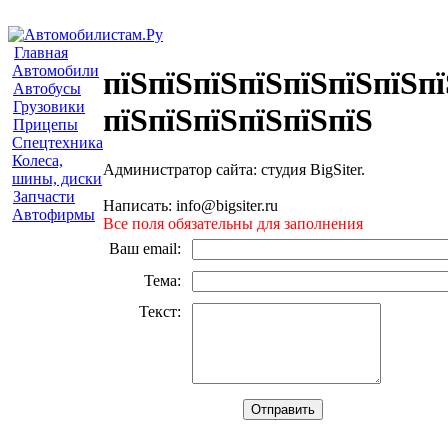
Главная
Автомобили
пїЅпїЅпїЅпїЅпїЅпїЅпїЅпї
Автобусы
Грузовики
пїЅпїЅпїЅпїЅпїЅпїЅ
Прицепы
Спецтехника
Колеса,
Администратор сайта: студия BigSiter.
шины, диски
Запчасти
Написать: info@bigsiter.ru
Автофирмы
Все поля обязательны для заполнения
Ваш email
:
Тема
:
Текст
: