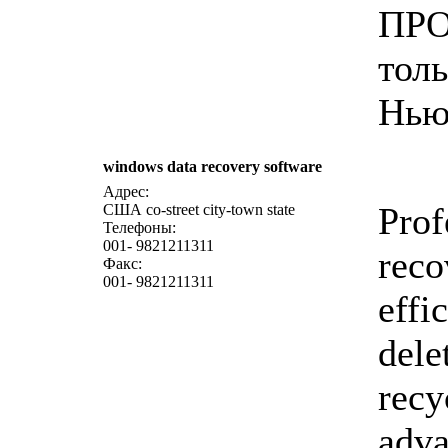
ПРО
толь
Нью
windows data recovery software
Адрес:
Prof
США co-street city-town state
Телефоны:
001- 9821211311
reco
Факс:
001- 9821211311
effic
dele
recy
adva