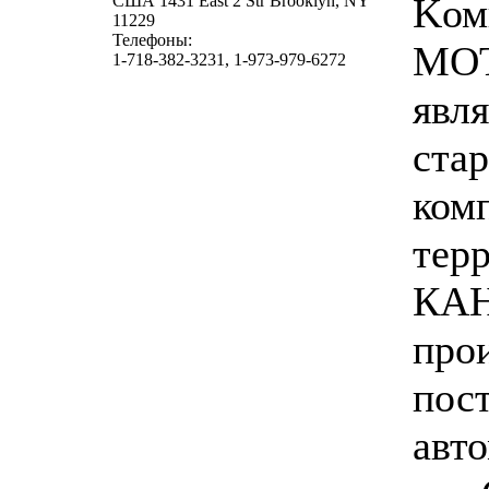
Kом
США 1431 East 2 Str Brooklyn, NY
11229
Телефоны:
MO
1-718-382-3231, 1-973-979-6272
явля
ста
ком
тер
КА
про
пос
авт