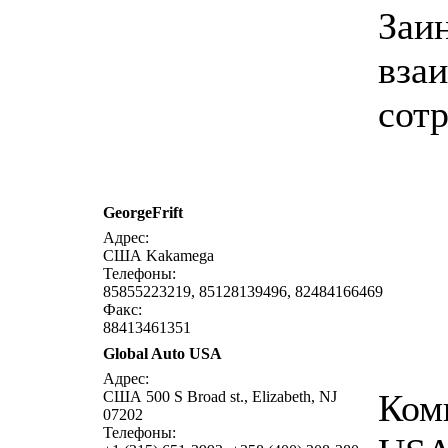
Заи
вза
сотр
GeorgeFrift
Адрес:
США Kakamega
Телефоны:
85855223219, 85128139496, 82484166469
Факс:
88413461351
Global Auto USA
Адрес:
Ком
США 500 S Broad st., Elizabeth, NJ
07202
Телефоны: