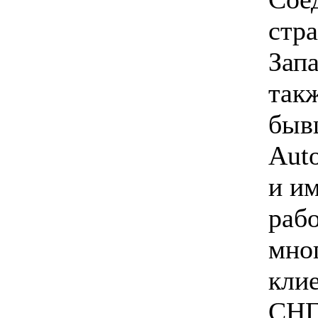
стр
Зап
такж
быв
Aut
и и
раб
мно
кли
СНГ