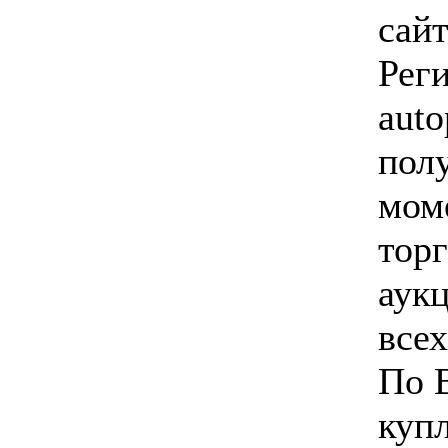
сайт
Реги
aut
пол
мом
торг
аукц
все
По 
куп