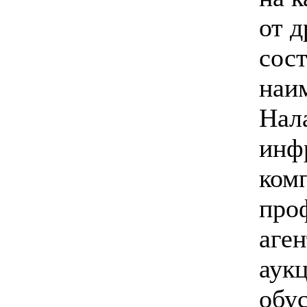
от 
сост
наи
Нал
инф
ком
про
аге
аук
обу