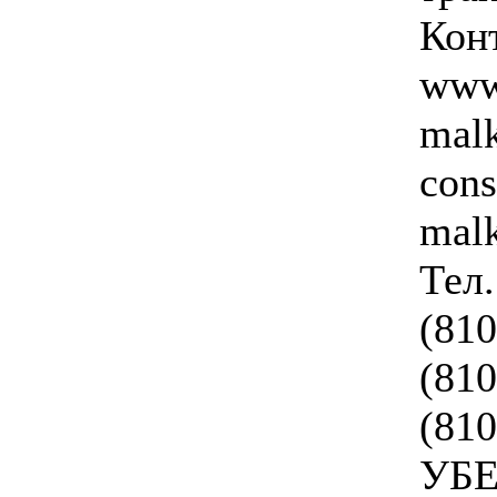
Кон
www.
malk
cons
mal
Тел
(810
(810
(810
УБ