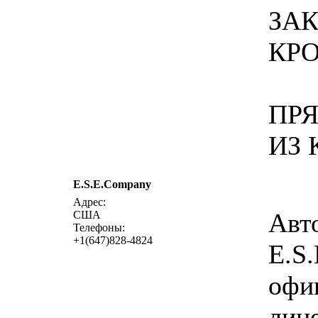
ЗАК
КР
ПР
ИЗ
E.S.E.Company
Адрес:
Авт
США
Телефоны:
+1(647)828-4824
E.S
офи
лиц