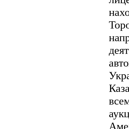
нахо
Тор
нап
деят
авт
Укр
Каза
все
аук
Аме