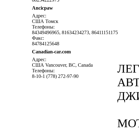
Ancicpaw
Адрес:
США Томск
Телефоны:
84349496965, 81634234273, 86411151175
Факс:
84784125648
Canadian-car.com
Адрес:
ЛЕ
США Vancouver, BC, Canada
Телефоны:
8-10-1 (778) 272-97-90
АВ
ДЖ
МО