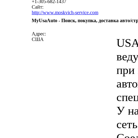
+1-305-682-1437
Сайт:
http://www.moskvich-service.com
MyUsaAuto - Поиск, покупка, доставка авто/с
Адрес:
USA 
США
вед
при 
авт
спе
У н
сеть
Сое