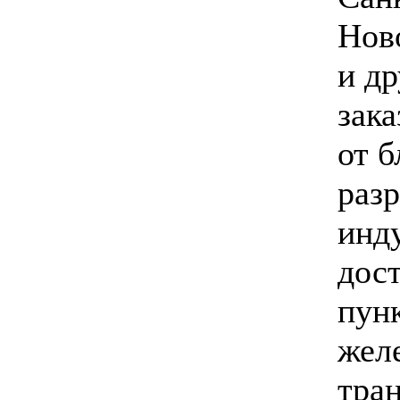
Нов
и др
зака
от 
раз
инд
дост
пун
жел
тра