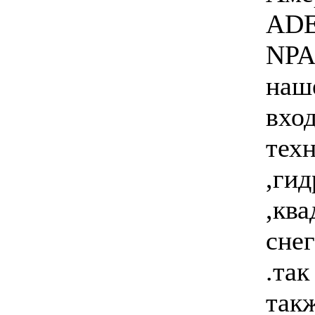
ADES
NPA
наш
вхо
тех
,ги
,кв
снег
.так
такж