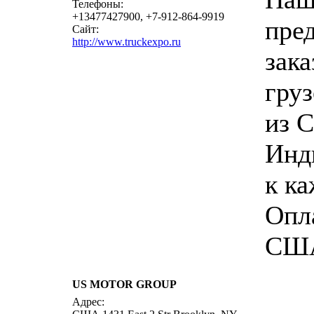
Телефоны:
+13477427900, +7-912-864-9919
пред
Сайт:
http://www.truckexpo.ru
зака
гру
из 
Инд
к ка
Опл
СШ
US MOTOR GROUP
Адрес: