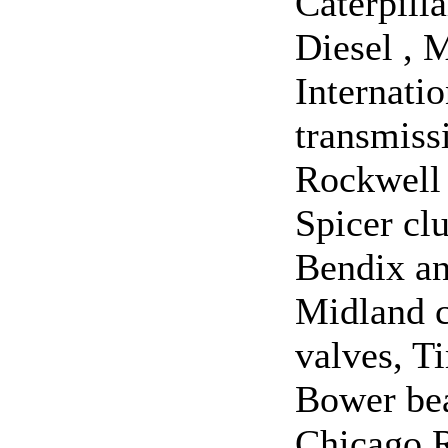
Caterpill
Diesel , 
Internatio
transmiss
Rockwell 
Spicer clu
Bendix a
Midland c
valves, 
Bower bea
Chicago R