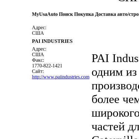
MyUsaAuto Поиск Покупка Доставка авто/стр
Адрес:
США
PAI INDUSTRIES
Адрес:
PAI Indus
США
Факс:
1770-822-1421
одним из
Сайт:
http://www.paiindustries.com
производс
более чем
широкого
частей д