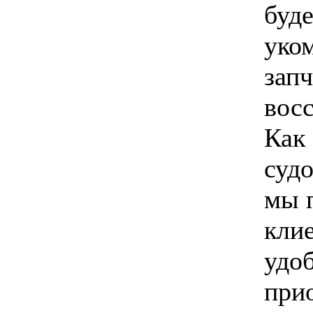
буд
уко
зап
вос
Как 
суд
мы 
кли
удо
при