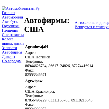
Главная
Автомобили
Автофирмы:
Автобусы
Автосалоны и диле
Грузовики
Вернуться к списку
США
Прицепы
Спецтехника
Колеса,
шины, диски
AgrudovajaH
Запчасти
Автофирмы
Адрес:
Дилеры
США Ногинск
По городам
Телефоны:
86944626784, 86617124826, 87274416914
Факс:
82553346671
Agrwipaw
Адрес:
США Красноярск
Телефоны:
87856496229, 83311165765, 89118218543
Факс:
88234222973