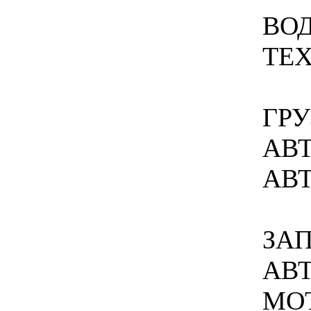
ВО
ТЕ
ГР
АВ
АВ
ЗА
АВ
МО