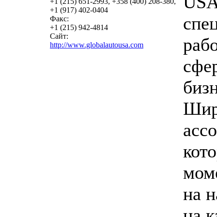
USA 
+1 (215) 651-2993, +358 (400) 208-380,
+1 (917) 402-0404
спе
Факс:
+1 (215) 942-4814
Сайт:
раб
http://www.globalautousa.com
сфе
бизн
Шир
асс
кот
мом
на н
на к