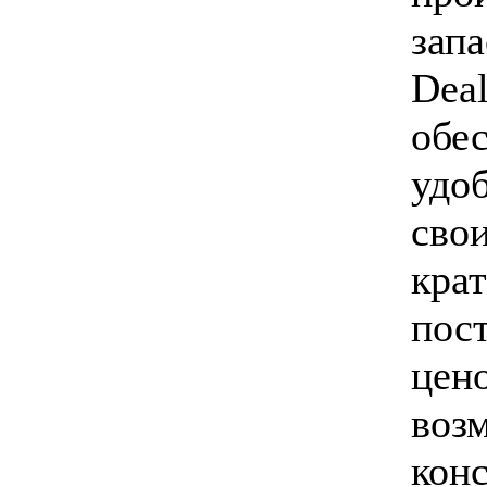
запа
Deal
обе
удо
свои
кра
пос
цен
воз
кон