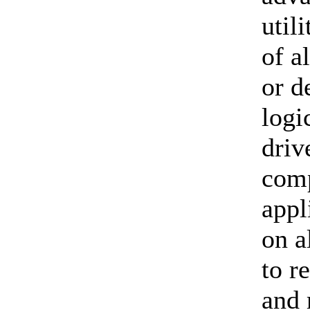
util
of a
or d
logi
driv
comp
appl
on a
to r
and 