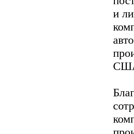
пос
и л
ком
авто
про
США
Бла
сотр
ком
про