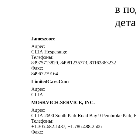
в п
дета
Jameszoore
Адрес:
США Hesperange
Телефоны:
83975713829, 84981235773, 81162863232
Факс:
84967279164
LimitedCars.Com
Адрес:
США
MOSKVICH-SERVICE, INC.
Адрес:
США 2690 South Park Road Bay 9 Pembroke Park,
Телефоны:
+1-305-682-1437, +1-786-488-2506
Факс: