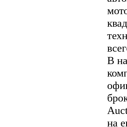
мот
ква
тех
всег
В н
ком
офи
брок
Auct
на 