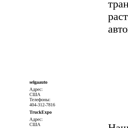
тра
рас
авт
selgaauto
Адрес:
США
Телефоны:
404-312-7816
TruckExpo
Адрес:
Наш
США