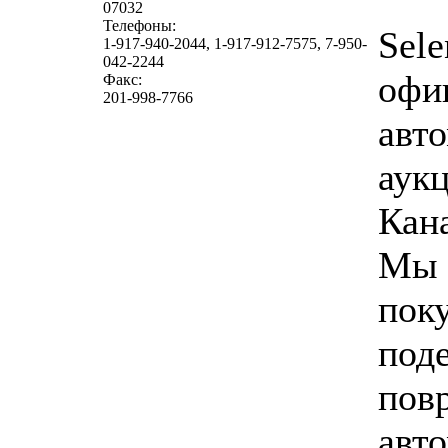
07032
Телефоны:
Sele
1-917-940-2044, 1-917-912-7575, 7-950-
042-2244
офи
Факс:
201-998-7766
авт
аук
Кан
Мы 
пок
под
пов
авто