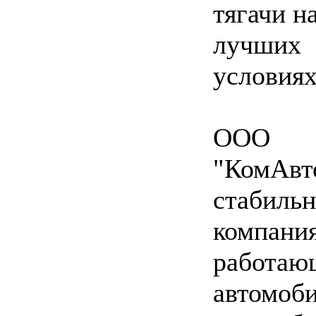
тягачи н
лучших
условия
ООО
"КомАвто
стабильн
компания
работаю
автомоб