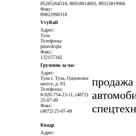
85285264518, 86918814692, 89323819966
Факс:
89822998318
VvyRaft
написать письмо
посмо
Адрес:
Тула
Телефоны:
ptzavdcqfa
Факс:
132157342
Грузовик за час
написать письмо
посмо
Адрес:
продажа
Тула г. Тула, Одоевское
шоссе, д. 93.
Телефоны:
автомоб
8-920-754-23-11, (4872)
25-07-49
спецтех
Факс:
(4872) 25-07-49
Квадр
написать письмо
посмо
Адрес: