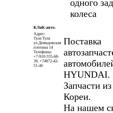
одного за
колеса
КЛиК-авто.
написать письмо
посмо
Адрес:
Поставка
Тула Тула
ул.Демидовская
плотина 14
автозапчаст
Телефоны:
+7-910-555-68-
автомобиле
39, +74872-42-
51-46
HYUNDAI.
Запчасти из
Кореи.
На нашем с