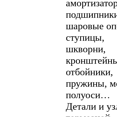
амортизато
подшипники
шаровые оп
ступицы,
шкворни,
кронштейны
отбойники,
пружины, м
полуоси…
Детали и у