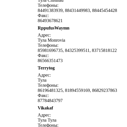
Тула Chisinau
Телефоны:
84491383939, 88431449983, 88445454428
Факс:
86493678621
RppufusWaymn
написать письмо
посмо
Адрес:
Тула Monrovia
Телефоны:
85981696735, 84325399511, 83715818122
Факс:
86566351473
Terrytog
написать письмо
посмо
Адрес:
Тула
Телефоны:
86196481325, 81894559169, 86829237863
Факс:
87784843797
Vikakaf
написать письмо
посмо
Адрес:
Тула Тула
Телефоны: