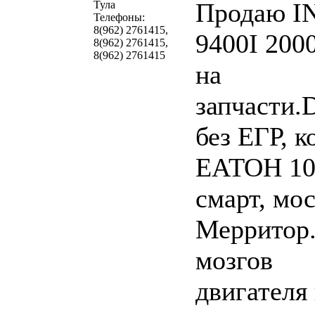
Продаю I
Тула
Телефоны:
8(962) 2761415,
9400I 2000
8(962) 2761415,
8(962) 2761415
на
запчасти.
без ЕГР, к
ЕАТОН 10
смарт, мо
Мерритор.
мозгов
двигателя