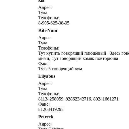
kia
написать письмо
посмо
Адрес:
Тула
Телефоны:
8-905-625-38-05
KitisNum
написать письмо
посмо
Адрес:
Тула
Телефоны:
Тут купить говорящий плюшевый , Здесь го
мими, Тут говорящий хомяк повторюша
Факс:
Тут е5 говорящий хом
Lilyabus
написать письмо
посмо
Адрес:
Тула
Телефоны:
81134258959, 82862342716, 89241661271
Факс:
81263419298
Petrcek
написать письмо
посмо
Адрес: