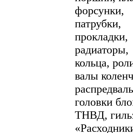
форсунки,
патрубки,
прокладки,
радиаторы,
кольца, рол
валы коленч
распредвал
головки бло
ТНВД, гил
«Расходник