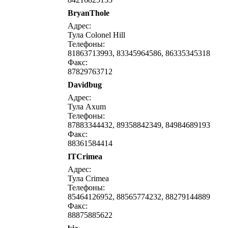
BryanThole
написать письмо
посмо
Адрес:
Тула Colonel Hill
Телефоны:
81863713993, 83345964586, 86335345318
Факс:
87829763712
Davidbug
написать письмо
посмо
Адрес:
Тула Axum
Телефоны:
87883344432, 89358842349, 84984689193
Факс:
88361584414
ITCrimea
написать письмо
посмо
Адрес:
Тула Crimea
Телефоны:
85464126952, 88565774232, 88279144889
Факс:
88875885622