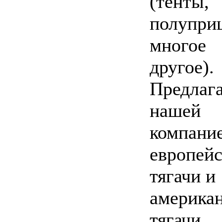
(тенты,
полупри
многое
другое).
Предлаг
нашей
компани
европей
тягачи и
америка
тягачи