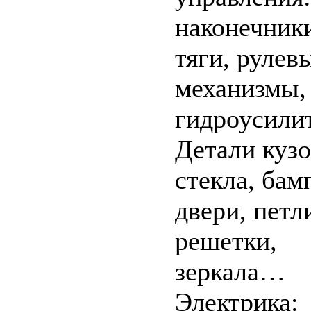
наконечник
тяги, рулев
механизмы,
гидроусил
Детали кузо
стекла, бам
двери, петл
решетки,
зеркала…
Электрика: