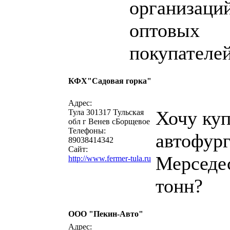
организаци
оптовых
покупателей
КФХ"Садовая горка"
написать письмо
посмо
Адрес:
Хочу ку
Тула 301317 Тульская
обл г Венев сБорщевое
Телефоны:
автофур
89038414342
Сайт:
Мерседе
http://www.fermer-tula.ru
тонн?
ООО "Пекин-Авто"
написать письмо
посмо
Адрес: