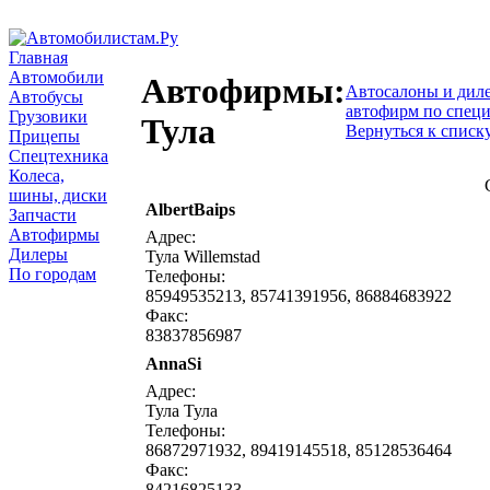
Главная
Автомобили
Автофирмы:
Автосалоны и дил
Автобусы
автофирм по спец
Грузовики
Тула
Вернуться к списк
Прицепы
Спецтехника
Колеса,
шины, диски
AlbertBaips
написать письмо
посмо
Запчасти
Автофирмы
Адрес:
Дилеры
Тула Willemstad
По городам
Телефоны:
85949535213, 85741391956, 86884683922
Факс:
83837856987
AnnaSi
написать письмо
посмо
Адрес:
Тула Тула
Телефоны:
86872971932, 89419145518, 85128536464
Факс:
84216825133