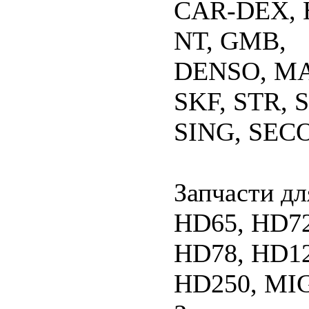
CAR-DEX, 
NT, GMB,
DENSO, M
SKF, STR,
SING, SECO
Запчасти дл
HD65, HD72
HD78, HD12
HD250, MI