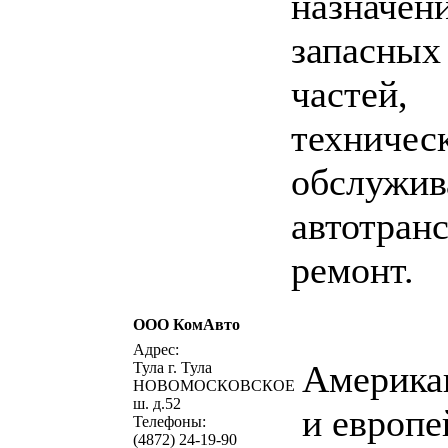
назначен
запасных
частей,
техничес
обслужив
автотранс
ремонт.
ООО КомАвто
написать письмо
посмо
Адрес:
Америка
Тула г. Тула
НОВОМОСКОВСКОЕ
ш. д.52
и европе
Телефоны:
(4872) 24-19-90