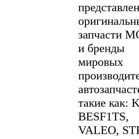
представле
оригинальн
запчасти M
и бренды
мировых
производит
автозапчаст
такие как: 
BESF1TS,
VALEO, ST