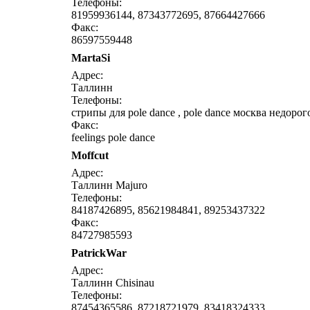
Телефоны:
81959936144, 87343772695, 87664427666
Факс:
86597559448
MartaSi
напи
Адрес:
Таллинн
Телефоны:
стрипы для pole dance , pole dance москва недоро
Факс:
feelings pole dance
Moffcut
напи
Адрес:
Таллинн Majuro
Телефоны:
84187426895, 85621984841, 89253437322
Факс:
84727985593
PatrickWar
напи
Адрес:
Таллинн Chisinau
Телефоны:
87454365586, 87218721979, 83418324333