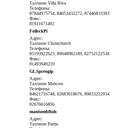
Таллинн Villa Riva
Телефоны:
87844975754, 84653432272, 87446833393
Факс:
81911671492
FolleckPi
напи
Адрес:
Таллинн Christchurch
Телефоны:
85193922623, 89648982189, 82752122538
Факс:
81493949219
GLSpreogip
напи
Адрес:
Таллинн Moscow
Телефоны:
84621716748, 82683618676, 89833212934
Факс:
82676616856
mantumbBuh
напи
Адрес:
Таллинн Parnu