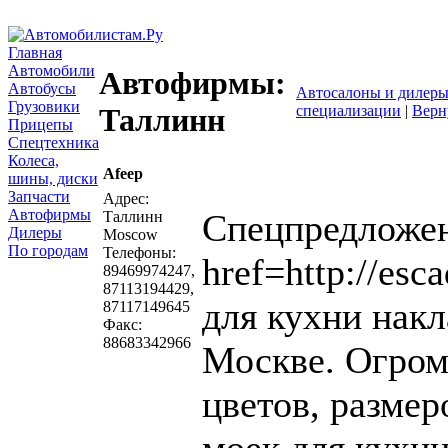
Главная
Автомобили
Автофирмы:
Автобусы
Автосалоны и дилер
Грузовики
специализации
|
Верн
Таллинн
Прицепы
Спецтехника
Колеса,
Afeep
напи
шины, диски
Запчасти
Адрес:
Автофирмы
Спецпредложен
Таллинн
Дилеры
Moscow
По городам
Телефоны:
href=http://es
89469974247,
87113194429,
для кухни накл
87117149645
Факс:
88683342966
Москве. Огро
цветов, размер