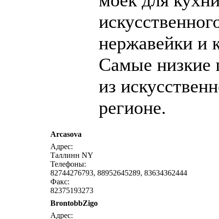
моек для кухни
искусственного
нержавейки и 
Самые низкие 
из искусственн
регионе.
Arcasova
напи
Адрес:
Таллинн NY
Телефоны:
82744276793, 88952645289, 83634362444
Факс:
82375193273
BrontobbZigo
напи
Адрес: