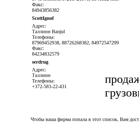
Факс:
84943856382
ScottIgnof
напи
Адрес:
Таллинн Banjul
Телефоны:
87969452938, 88726268382, 84972547299
Факс:
84234832579
serdrug
напи
Адрес:
продаж
Таллинн
Телефоны:
+372-583-22-431
грузов
Чтобы ваша фирма попала в этот список, Вам дос