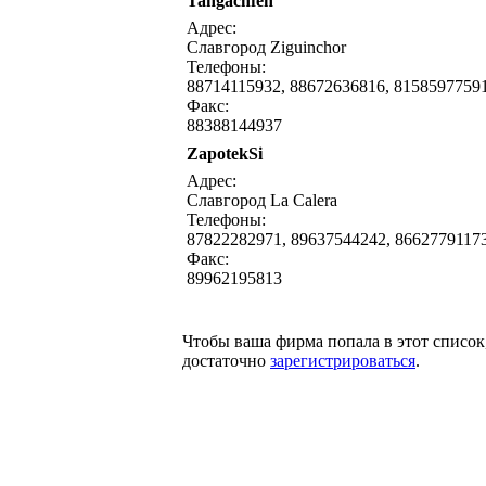
Tangachfen
написать письмо
посмо
Адрес:
Славгород Ziguinchor
Телефоны:
88714115932, 88672636816, 8158597759
Факс:
88388144937
ZapotekSi
написать письмо
посмо
Адрес:
Славгород La Calera
Телефоны:
87822282971, 89637544242, 8662779117
Факс:
89962195813
Чтобы ваша фирма попала в этот список
достаточно
зарегистрироваться
.