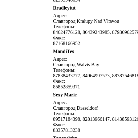
Bradleytut
написать письмо
посмо
Адрес:
Славгород Kralupy Nad Vltavou
Телефоны:
84624776128, 86439243985, 8793696257
Факс:
87168166952
MandiTes
написать письмо
посмо
Адрес:
Славгород Walvis Bay
Телефоны:
87838433777, 84964997573, 8838754681
Факс:
85852859371
Sexy Marie
написать письмо
посмо
Адрес:
Славгород Dьsseldorf
Телефоны:
89517184398, 82813966147, 8143859312
Факс:
83357813238