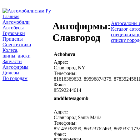
Главная
Автомобили
Автофирмы:
Автосалоны 
Автобусы
Каталог авто
Грузовики
специализац
Славгород
Прицепы
списку город
Спецтехника
Колеса,
Achohova
написать письмо
посмо
шины, диски
Запчасти
Адрес:
Автофирмы
Славгород NY
Дилеры
Телефоны:
По городам
81616369633, 89596874375, 8783524561
Факс:
85592244614
anddlotesagomb
написать письмо
посмо
Адрес:
Славгород Santa Maria
Телефоны:
85145938999, 86323762463, 8699331173
Факс:
82395946634