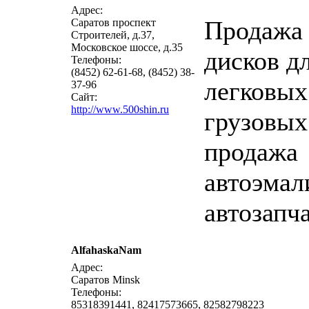
Адрес:
Продажа
Саратов проспект
Строителей, д.37,
Московское шоссе, д.35
дисков д
Телефоны:
(8452) 62-61-68, (8452) 38-
легковых
37-96
Сайт:
http://www.500shin.ru
грузовых
продажа
автоэмал
автозапч
AlfahaskaNam
написать письмо
п
Адрес:
Саратов Minsk
Телефоны:
85318391441, 82417573665, 82582798223