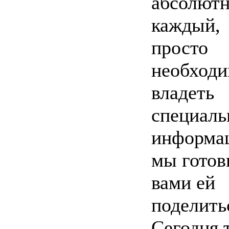
абсолют
каждый,
просто
необход
владеть
специаль
информа
мы готов
вами ей
поделить
Сегодня 