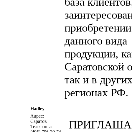
база клиентов
заинтересова
приобретении
данного вида
продукции, ка
Саратовской о
так и в други
регионах РФ.
Hadley
написать письмо
п
Адрес:
ПРИГЛАША
Саратов
Телефоны:
(495) 796-29-74