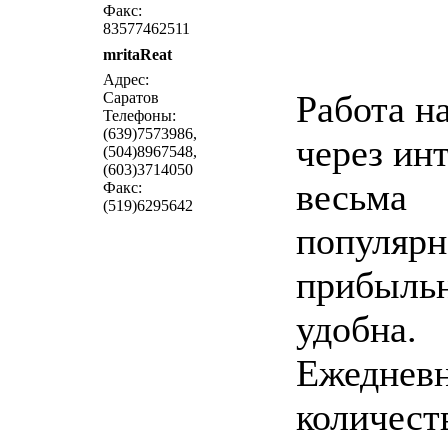
Факс:
83577462511
mritaReat
написать письмо
п
Адрес:
Работа н
Саратов
Телефоны:
(639)7573986,
через ин
(504)8967548,
(603)3714050
весьма
Факс:
(519)6295642
популярн
прибыльн
удобна.
Ежеднев
количест