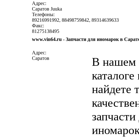
Адрес:
Саратов Juuka
Телефоны:
89216991992, 88498759842, 89314639633
Факс:
81275138495
www.vin64.ru - Запчасти для иномарок в Сарат
написать письмо
п
Адрес:
В нашем
Саратов
каталоге
найдете 
качестве
запчасти
иномарок