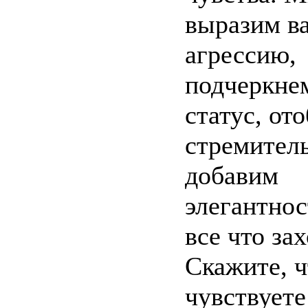
выразим в
агрессию,
подчеркне
статус, от
стремитель
добавим
элегантнос
все что зах
Скажите, ч
чувствуете