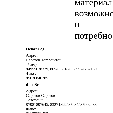
материа
возможн
и
потребно
Delazarlog
написать письмо
п
Адрес:
Саратов Tombouctou
Телефоны:
84955638379, 86545381843, 89974237139
Факс:
85636846285
dimaSr
написать письмо
п
Адрес:
Саратов Саратов
Телефоны:
87981897645, 83271899587, 84537992483
Факс: