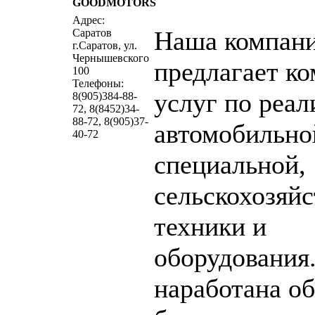
GOODMOTORS
написать письмо
п
Адрес:
Наша компан
Саратов
г.Саратов, ул.
Чернышевского
предлагает к
100
Телефоны:
услуг по реал
8(905)384-88-
72, 8(8452)34-
88-72, 8(905)37-
автомобильно
40-72
специальной,
сельскохозяй
техники и
оборудования
наработана о