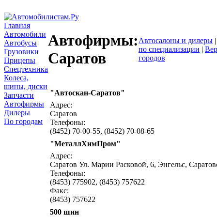
Главная
Автомобили
Автофирмы:
Автосалоны и дилеры
Автобусы
по специализации
|
Вер
Грузовики
Саратов
городов
Прицепы
Спецтехника
Колеса,
шины, диски
"Автоскан-Саратов"
написать письмо
п
Запчасти
Автофирмы
Адрес:
Дилеры
Саратов
По городам
Телефоны:
(8452) 70-00-55, (8452) 70-08-65
"МеталлХимПром"
написать письмо
п
Адрес:
Саратов Ул. Марии Расковой, 6, Энгельс, Саратов
Телефоны:
(8453) 775902, (8453) 757622
Факс:
(8453) 757622
500 шин
написать письмо
п