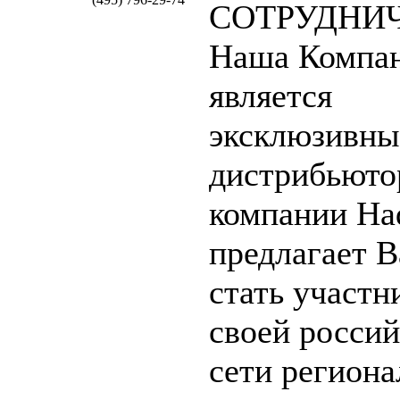
СОТРУДНИ
Наша Компа
является
эксклюзивн
дистрибьюто
компании Ha
предлагает 
стать участн
своей росси
сети регион