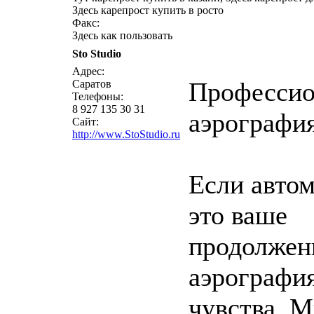
Здесь карепрост купить в росто
Факс:
Здесь как пользовать
Sto Studio
написать письмо
п
Адрес:
Профессио
Саратов
Телефоны:
8 927 135 30 31
аэрография
Сайт:
http://www.StoStudio.ru
Если авто
это ваше
продолжени
аэрографи
чувства. 