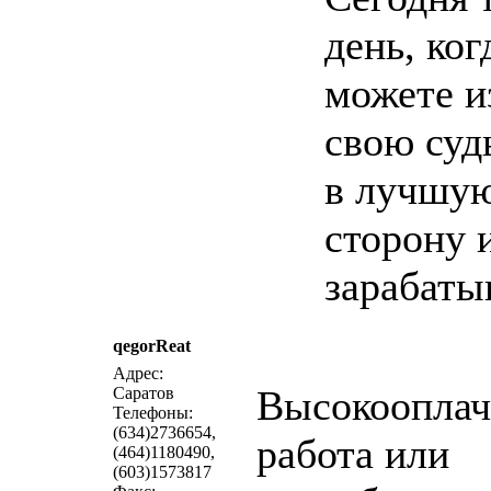
день, ког
можете и
свою суд
в лучшу
сторону 
зарабаты
qegorReat
написать письмо
п
Адрес:
Высокооплач
Саратов
Телефоны:
(634)2736654,
работа или
(464)1180490,
(603)1573817