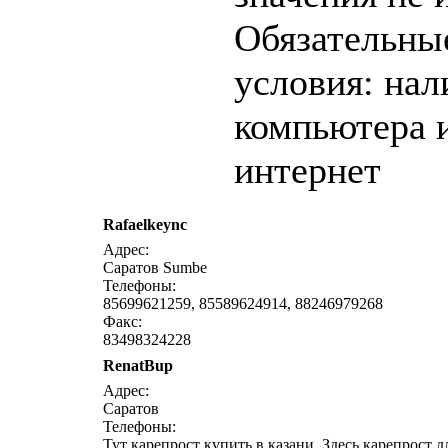
Обязательны
условия: нал
компьютера 
интернет
Rafaelkeync
написать письмо
п
Адрес:
Саратов Sumbe
Телефоны:
85699621259, 85589624914, 88246979268
Факс:
83498324228
RenatBup
написать письмо
п
Адрес:
Саратов
Телефоны:
Тут карепрост купить в казани, Здесь карепрост д