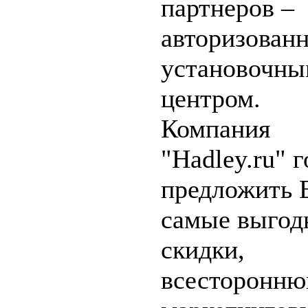
партнеров –
авторизован
установочн
центром.
Компания
"Hadley.ru" г
предложить 
самые выгод
скидки,
всесторонн