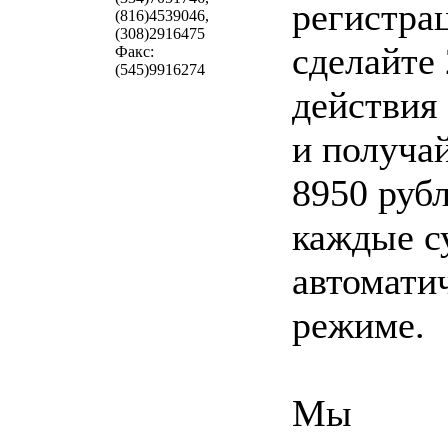
регистра
(816)4539046,
(308)2916475
сделайте 
Факс:
(545)9916274
действия
и получай
8950 руб
каждые с
автомати
режиме.
Мы