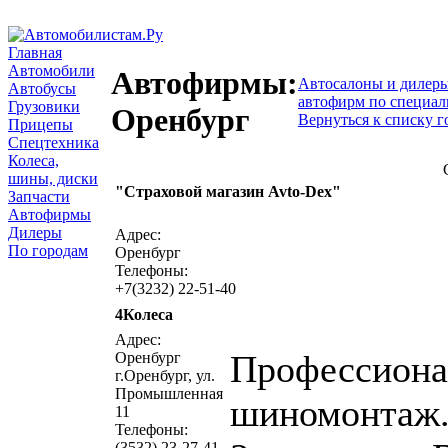
Главная
Автомобили
Автофирмы:
Автосалоны и дилер
Автобусы
автофирм по специал
Грузовики
Оренбург
Вернуться к списку г
Прицепы
Спецтехника
Колеса,
шины, диски
"Страховой магазин Avto-Dex"
Запчасти
написать письмо
посмо
Автофирмы
Дилеры
Адрес:
По городам
Оренбург
Телефоны:
+7(3232) 22-51-40
4Колеса
написать письмо
посмо
Адрес:
Профессион
Оренбург
г.Оренбург, ул.
Промышленная
шиномонтаж
11
Телефоны:
(3532) 23-27-41,