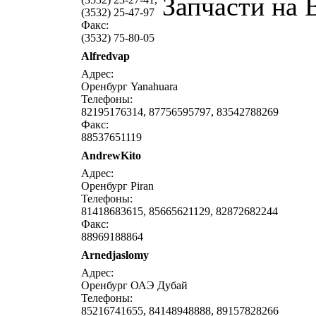
Запчасти на 
(3532) 25-47-97
Факс:
(3532) 75-80-05
Alfredvap
написать письмо
посмо
Адрес:
Оренбург Yanahuara
Телефоны:
82195176314, 87756595797, 83542788269
Факс:
88537651119
AndrewKito
написать письмо
посмо
Адрес:
Оренбург Piran
Телефоны:
81418683615, 85665621129, 82872682244
Факс:
88969188864
Arnedjaslomy
написать письмо
посмо
Адрес:
Оренбург ОАЭ Дубай
Телефоны:
85216741655, 84148948888, 89157828266