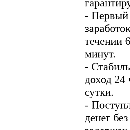
гарантир
- Первый
заработок
течении 
минут.
- Стабил
доход 24 
сутки.
- Поступ
денег без