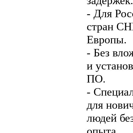
задержек
- Для Рос
стран СН
Европы.
- Без вл
и устано
ПО.
- Специа
для нови
людей бе
опыта.