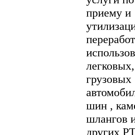
приему и
утилизаци
переработ
использо
легковых,
грузовых
автомоби
шин , кам
шлангов 
других Р