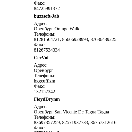
Факс:
84725991372
buzzsoft-Jab
написать письмо
посмо
Адрес:
Оренбург Orange Walk
Телефоны:
81281564721, 85666928993, 87636439225
Факс:
81267534334
CerVof
написать письмо
посмо
Адрес:
Оренбург
Телефоны:
hggcufflzm
Факс:
132157342
FloydDrymn
написать письмо
посмо
Адрес:
Оренбург San Vicente De Tagua Tagua
Телефоны:
83697357259, 82571937783, 86757312616
Факс: