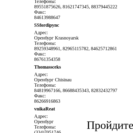
Телефоны:
89551875626, 81621747345, 88379445222
Факс:
84613988647
SSfordipync
написать письмо
посмо
Адрес:
Оренбург Krasnoyarsk
Телефоны:
89259348961, 82965115782, 84625712861
Факс:
86761354358
Thomassceks
написать письмо
посмо
Адрес:
Оренбург Chisinau
Телефоны:
84819967166, 86688435343, 82832432797
Факс:
86266916863
vnikaReat
написать письмо
посмо
Адрес:
Пройдите
Оренбург
Телефоны:
(334)7051746,