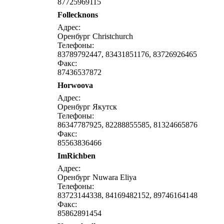
87725969115
Follecknons
написать письмо
посмо
Адрес:
Оренбург Christchurch
Телефоны:
83789792447, 83431851176, 83726926465
Факс:
87436537872
Horwoova
написать письмо
посмо
Адрес:
Оренбург Якутск
Телефоны:
86347787925, 82288855585, 81324665876
Факс:
85563836466
ImRichben
написать письмо
посмо
Адрес:
Оренбург Nuwara Eliya
Телефоны:
83723144338, 84169482152, 89746164148
Факс:
85862891454