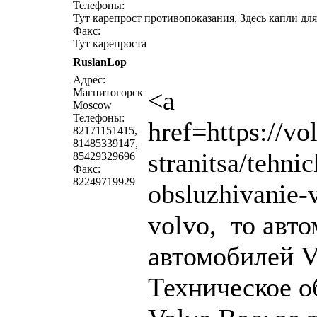
Телефоны:
Тут карепрост противопоказания, Здесь капли для 
Факс:
Тут карепроста
RuslanLop
Адрес:
<a
Магнитогорск
Moscow
Телефоны:
href=https://v
82171151415,
81485339147,
stranitsa/tehni
85429329696
Факс:
82249719929
obsluzhivanie-
volvo, то авт
автомобилей V
Техническое 