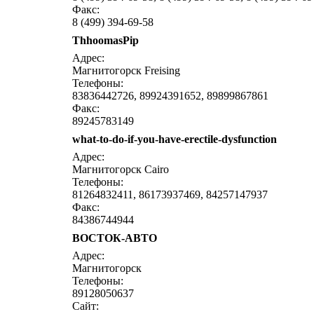
Факс:
8 (499) 394-69-58
ThhoomasPip
Адрес:
Магнитогорск Freising
Телефоны:
83836442726, 89924391652, 89899867861
Факс:
89245783149
what-to-do-if-you-have-erectile-dysfunction
Адрес:
Магнитогорск Cairo
Телефоны:
81264832411, 86173937469, 84257147937
Факс:
84386744944
ВОСТОК-АВТО
Адрес:
Магнитогорск
Телефоны:
89128050637
Сайт: