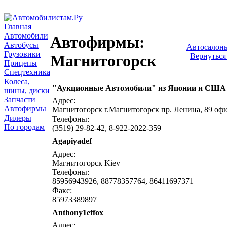
Главная
Автомобили
Автофирмы:
Автобусы
Автосалон
Грузовики
|
Вернуться
Магнитогорск
Прицепы
Спецтехника
Колеса,
"Аукционные Автомобили" из Японии и США
шины, диски
Запчасти
Адрес:
Автофирмы
Магнитогорск г.Магнитогорск пр. Ленина, 89 оф
Дилеры
Телефоны:
По городам
(3519) 29-82-42, 8-922-2022-359
Agapiyadef
Адрес:
Магнитогорск Kiev
Телефоны:
85956943926, 88778357764, 86411697371
Факс:
85973389897
Anthony1effox
Адрес: