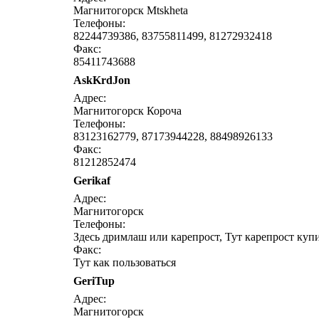
Магнитогорск Mtskheta
Телефоны:
82244739386, 83755811499, 81272932418
Факс:
85411743688
AskKrdJon
Адрес:
Магнитогорск Короча
Телефоны:
83123162779, 87173944228, 88498926133
Факс:
81212852474
Gerikaf
Адрес:
Магнитогорск
Телефоны:
Здесь дримлаш или карепрост, Тут карепрост купи
Факс:
Тут как пользоваться
GeriTup
Адрес:
Магнитогорск