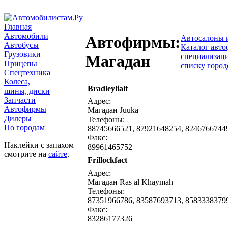
Главная
Автомобили
Автофирмы:
Автосалоны 
Автобусы
Каталог авто
Грузовики
специализац
Магадан
Прицепы
списку город
Спецтехника
Колеса,
Bradleylialt
написать письмо
посмо
шины, диски
Запчасти
Адрес:
Автофирмы
Магадан Juuka
Дилеры
Телефоны:
По городам
88745666521, 87921648254, 8246766744
Факс:
Наклейки с запахом
89961465752
смотрите на
сайте
.
Frillockfact
написать письмо
посмо
Адрес:
Магадан Ras al Khaymah
Телефоны:
87351966786, 83587693713, 8583338379
Факс:
83286177326