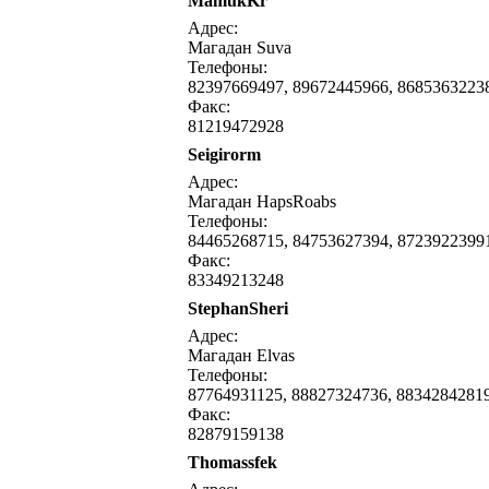
MamukKr
написать письмо
посмо
Адрес:
Магадан Suva
Телефоны:
82397669497, 89672445966, 8685363223
Факс:
81219472928
Seigirorm
написать письмо
посмо
Адрес:
Магадан HapsRoabs
Телефоны:
84465268715, 84753627394, 8723922399
Факс:
83349213248
StephanSheri
написать письмо
посмо
Адрес:
Магадан Elvas
Телефоны:
87764931125, 88827324736, 8834284281
Факс:
82879159138
Thomassfek
написать письмо
посмо