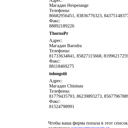
Адрес:
Магадан Hesperange
Телефоны:
86682956451, 83836776323, 8437514837
Факс:
88892189226
ThorusPr
написать письмо
посмо
Адрес:
Магадан Barodra
Телефоны:
81733634841, 85827115668, 8199621725
Факс:
88118469275
tolongstit
написать письмо
посмо
Адрес:
Магадан Chisinau
Телефоны:
81779435793, 86239893273, 8567796788
Факс:
81524798991
Чтобы ваша фирма попала в этот список