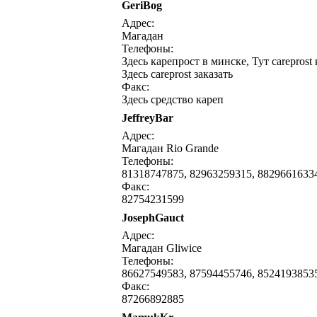
GeriBog
написать письмо
посмо
Адрес:
Магадан
Телефоны:
Здесь карепрост в минске, Тут careprost 
Здесь careprost заказать
Факс:
Здесь средство кареп
JeffreyBar
написать письмо
посмо
Адрес:
Магадан Rio Grande
Телефоны:
81318747875, 82963259315, 8829661633
Факс:
82754231599
JosephGauct
написать письмо
посмо
Адрес:
Магадан Gliwice
Телефоны:
86627549583, 87594455746, 8524193853
Факс:
87266892885