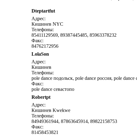
Dteptartfut
написать письмо
посм
Адрес:
Кишинев NYC
Телефоны:
85411129569, 89387445485, 85963378232
Факс:
84762172956
LolaSon
написать письмо
посм
Адрес:
Кишинев
Телефоны:
pole dance подольск, pole dance россия, pole dance
Факс:
pole dance севастопо
Robertpt
написать письмо
посм
Адрес:
Кишинев Kwekwe
Телефоны:
84949361944, 87863645914, 89822158753
Факс:
81458453821