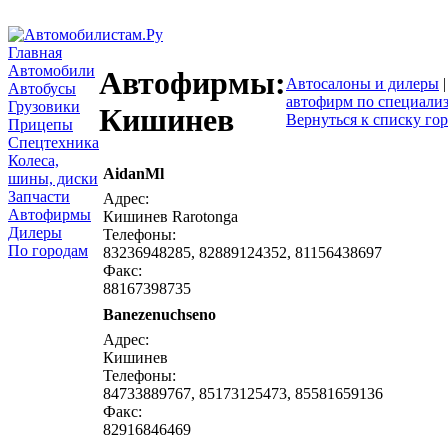
Главная
Автомобили
Автофирмы:
Автосалоны и дилеры
Автобусы
автофирм по специали
Грузовики
Кишинев
Вернуться к списку го
Прицепы
Спецтехника
Колеса,
AidanMl
написать письмо
посм
шины, диски
Запчасти
Адрес:
Автофирмы
Кишинев Rarotonga
Дилеры
Телефоны:
По городам
83236948285, 82889124352, 81156438697
Факс:
88167398735
Banezenuchseno
написать письмо
посм
Адрес:
Кишинев
Телефоны:
84733889767, 85173125473, 85581659136
Факс:
82916846469