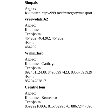
Simpals
написать письмо
посм
Адрес:
Кишинев http://999.md/!/category/transport
vyrewolaler62
написать письмо
посм
Адрес:
Кишинев
Телефоны:
464202, 464202, 464202
Факс:
464202
WillieElaro
написать письмо
посм
Адрес:
Кишинев Carthage
Телефоны:
89245112438, 84955997423, 83557593929
Факс:
85294282817
СreativHom
написать письмо
посм
Адрес:
Кишинев Кишинев
Телефоны:
85929216866, 81575299376, 88672447696