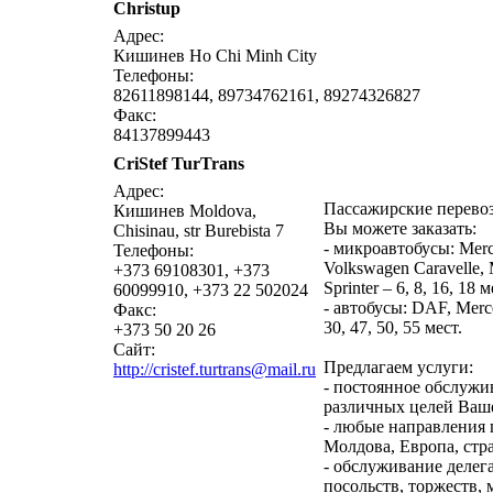
Christup
написать письмо
посм
Адрес:
Кишинев Ho Chi Minh City
Телефоны:
82611898144, 89734762161, 89274326827
Факс:
84137899443
CriStef TurTrans
написать письмо
посм
Адрес:
Пассажирские перево
Кишинев Moldova,
Вы можете заказать:
Chisinau, str Burebista 7
- микроавтобусы: Merce
Телефоны:
Volkswagen Caravelle,
+373 69108301, +373
Sprinter – 6, 8, 16, 18 м
60099910, +373 22 502024
- aвтобусы: DAF, Merc
Факс:
30, 47, 50, 55 мест.
+373 50 20 26
Сайт:
Предлагаем услуги:
http://cristef.turtrans@mail.ru
- постоянное обслужи
различных целей Ваш
- любые направления п
Молдова, Европа, ст
- oбслуживание делег
посольств, торжеств,