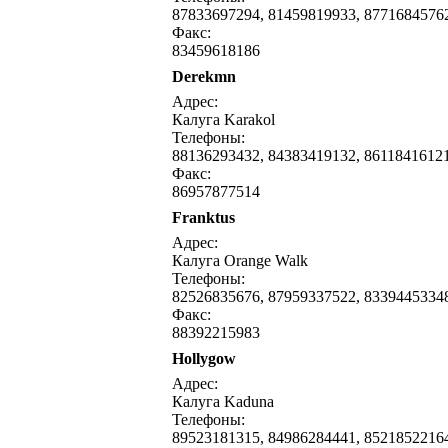
87833697294, 81459819933, 8771684576
Факс:
83459618186
Derekmn
Адрес:
Калуга Karakol
Телефоны:
88136293432, 84383419132, 8611841612
Факс:
86957877514
Franktus
Адрес:
Калуга Orange Walk
Телефоны:
82526835676, 87959337522, 8339445334
Факс:
88392215983
Hollygow
Адрес:
Калуга Kaduna
Телефоны:
89523181315, 84986284441, 8521852216