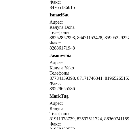
Факс:
84765186615
IsmaelSat
Адрес:
Калуга Doha
Телефоны:
88252857998, 86471153428, 8599522925
Факс:
82886171948
Jasonwibia
Адрес:
Калуга Yako
Телефоны:
87784139398, 87171746341, 8196526515
Факс:
89529655586
MarkTug
Адрес:
Калуга
Телефоны:
81911378729, 83597511724, 8636974115
Факс: