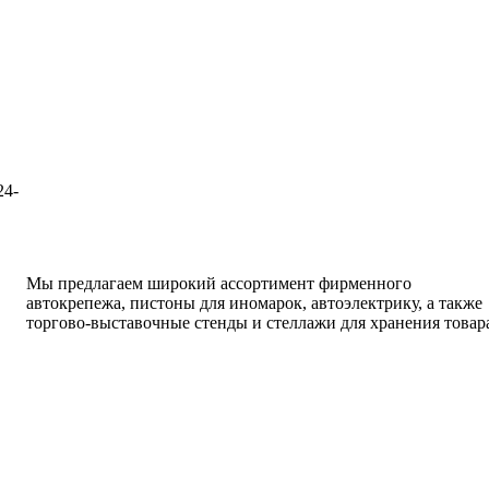
написать письмо
посмотреть визи
24-
написать письмо
посмотреть визи
Мы предлагаем широкий ассортимент фирменного
автокрепежа, пистоны для иномарок, автоэлектрику, а также
торгово-выставочные стенды и стеллажи для хранения товар
написать письмо
посмотреть визи