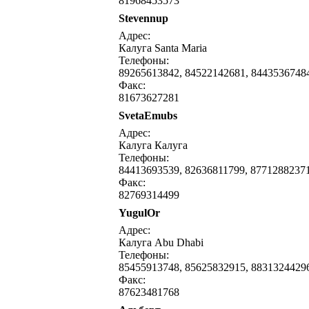
81968453573
Stevennup
Адрес:
Калуга Santa Maria
Телефоны:
89265613842, 84522142681, 8443536748
Факс:
81673627281
SvetaEmubs
Адрес:
Калуга Калуга
Телефоны:
84413693539, 82636811799, 8771288237
Факс:
82769314499
YugulOr
Адрес:
Калуга Abu Dhabi
Телефоны:
85455913748, 85625832915, 8831324429
Факс:
87623481768