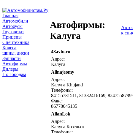
Главная
Автомобили
Автофирмы:
Автобусы
Авто
Грузовики
к спи
Калуга
Прицепы
Спецтехника
Колеса,
48avto.ru
шины, диски
Запчасти
Адрес:
Автофирмы
Калуга
Дилеры
Alinajeomy
По городам
Адрес:
Калуга Khujand
Телефоны:
84155781511, 81332416169, 8247558799
Факс:
86778645135
AllanLok
Адрес:
Калуга Козельск
Телефоны: