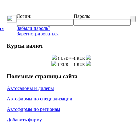
Логин:
Пароль:
Забыли пароль?
ся
Зарегистрироваться
Курсы валют
тку
1 USD =
-1
RUR
1 EUR =
-1
RUR
тку
Полезные страницы сайта
Автосалоны и дилеры
Автофирмы по специализации
Автофирмы по регионам
тку
Добавить фирму