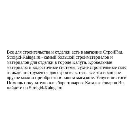
написать письмо
посмотреть визи
написать письмо
посмотреть визи
Все для строительства и отделки есть в магазине СтройГид.
Stroigid-Kaluga.ru - самый большой стройматериалов и
материалов для отделки в городе Калуга. Кровельные
материалы и водосточные системы, сухие строительные смес
а также инструменты для строительства - все это и многое
другое можно приобрести в нашем магазине. Услуги листоги
Помощь покупателю в выборе товаров. Каталог товаров Вы
найдете на Stroigid-Kaluga.ru.
написать письмо
посмотреть визи
написать письмо
посмотреть визи