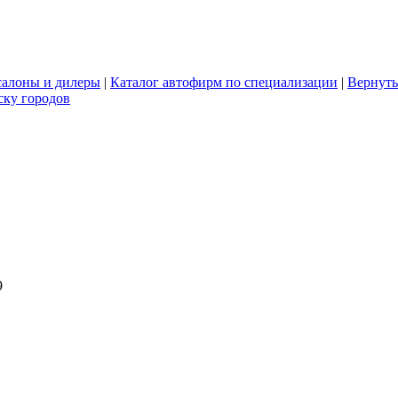
салоны и дилеры
|
Каталог автофирм по специализации
|
Вернуть
ску городов
написать письмо
посмотреть визи
написать письмо
посмотреть визи
9
написать письмо
посмотреть визи