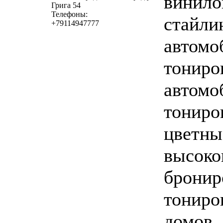
винил
Грига 54
Телефоны:
стайли
+79114947777
автомо
тониро
автомо
тониро
цветны
высоког
бронир
тониро
домов,