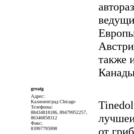
автора
ведущи
Европы
Австри
также 
Канады
greatg
написат
Адрес:
Tinedol
Калининград Chicago
Телефоны:
88434818186, 89479952257,
лучшеи
86346858312
Факс:
от гри
83997795998