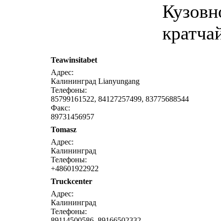
Кузовн
кратча
Teawinsitabet
написат
Адрес:
Калининград Lianyungang
Телефоны:
85799161522, 84127257499, 83775688544
Факс:
89731456957
Tomasz
написат
Адрес:
Калининград
Телефоны:
+48601922922
Truckcenter
написат
Адрес:
Калининград
Телефоны:
89114500586, 89166502332