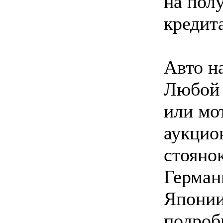
на пол
кредит
Авто на
Любой 
или мо
аукцио
стояно
Герман
Японии
подроб