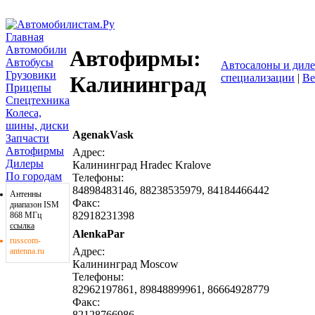
Главная
Автомобили
Автофирмы:
Автобусы
Автосалоны и дил
Грузовики
специализации
|
Ве
Калининград
Прицепы
Спецтехника
Колеса,
шины, диски
AgenakVask
написат
Запчасти
Автофирмы
Адрес:
Дилеры
Калининград Hradec Kralove
По городам
Телефоны:
84898483146, 88238535979, 84184466442
Антенны
Факс:
диапазон ISM
82918231398
868 МГц
ссылка
AlenkaPar
написат
russcom-
Адрес:
antenna.ru
Калининград Moscow
Телефоны:
82962197861, 89848899961, 86664928779
Факс:
82128766986