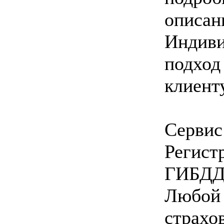
описан
Индив
подход
клиенту
Сервис
Регист
ГИБДД
Любой
страхо