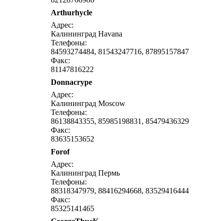
Arthurhycle
написат
Адрес:
Калининград Havana
Телефоны:
84593274484, 81543247716, 87895157847
Факс:
81147816222
Donnacrype
написат
Адрес:
Калининград Moscow
Телефоны:
86138843355, 85985198831, 85479436329
Факс:
83635153652
Forof
написат
Адрес:
Калининград Пермь
Телефоны:
88318347979, 88416294668, 83529416444
Факс:
85325141465