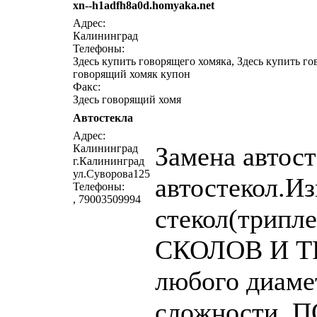
xn--h1adfh8a0d.homyaka.net
написат
Адрес:
Калининград
Телефоны:
Здесь купить говорящего хомяка, Здесь купить го
говорящий хомяк купон
Факс:
Здесь говорящий хомя
Автостекла
написат
Адрес:
Замена автост
Калининград
г.Калининград
ул.Суворова125
автостекол.Из
Телефоны:
, 79003509994
стекол(трип
СКОЛОВ И 
любого диаме
сложности.