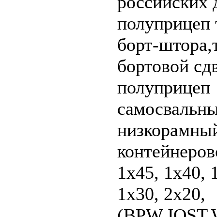
российских 
полуприцеп 
борт-штора,
бортовой сд
полуприцеп
самосвальны
низкорамны
контейнеров
1х45, 1х40, 
1х30, 2х20,
(BPW,JOST