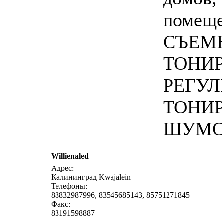
помеще
СЪЕМ
ТОНИР
РЕГУ
ТОНИР
ШУМО
Willienaled
написат
Адрес:
Калининград Kwajalein
Телефоны:
88832987996, 83545685143, 85751271845
Факс:
83191598887