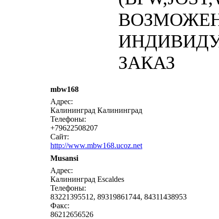
ВОЗМОЖЕ
ИНДИВИД
ЗАКАЗ
mbw168
написат
Адрес:
Калининград Калининград
Телефоны:
+79622508207
Сайт:
http://www.mbw168.ucoz.net
Musansi
написат
Адрес:
Калининград Escaldes
Телефоны:
83221395512, 89319861744, 84311438953
Факс:
86212656526