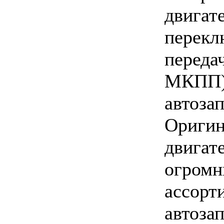
двигат
перекл
переда
МКПП) 
автозап
Оригин
двигат
огром
ассорт
автозап