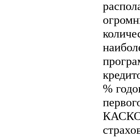
распол
огром
количе
наибол
програ
кредито
% годо
первого
КАСКО,
страхов