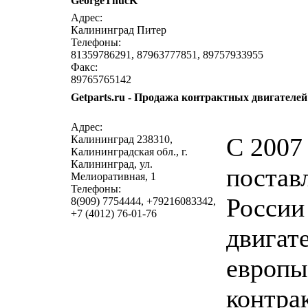
GeorgeThucK
написат
Адрес:
Калининград Питер
Телефоны:
81359786291, 87963777851, 89757933955
Факс:
89765765142
Getparts.ru - Продажа контрактных двигател
написат
Адрес:
С 2007
Калининград 238310,
Калининградская обл., г.
Калининград, ул.
постав
Мелиоративная, 1
Телефоны:
России
8(909) 7754444, +79216083342,
+7 (4012) 76-01-76
двигат
европы
контра