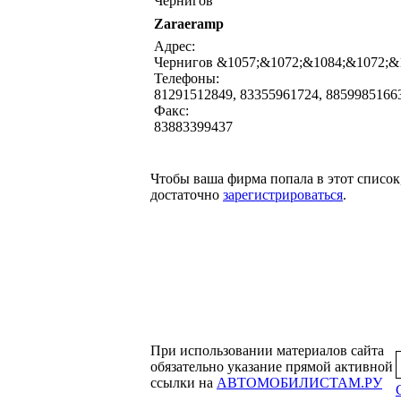
Чернигов
Zaraeramp
написать письмо
посмо
Адрес:
Чернигов &1057;&1072;&1084;&1072;&
Телефоны:
81291512849, 83355961724, 8859985166
Факс:
83883399437
Чтобы ваша фирма попала в этот список
достаточно
зарегистрироваться
.
При использовании материалов сайта
обязательно указание прямой активной
ссылки на
АВТОМОБИЛИСТАМ.РУ