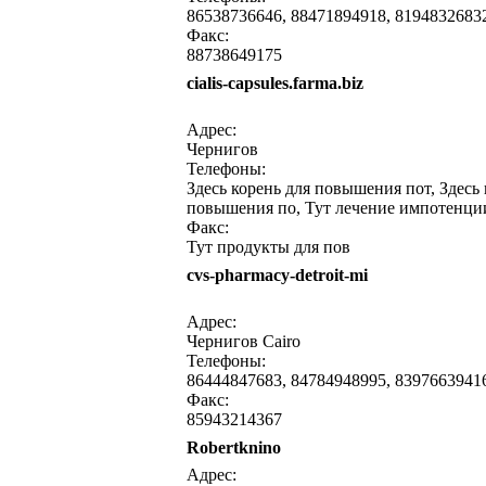
86538736646, 88471894918, 8194832683
Факс:
88738649175
cialis-capsules.farma.biz
написать письмо
посмо
Адрес:
Чернигов
Телефоны:
Здесь корень для повышения пот, Здесь
повышения по, Тут лечение импотенци
Факс:
Тут продукты для пов
cvs-pharmacy-detroit-mi
написать письмо
посмо
Адрес:
Чернигов Cairo
Телефоны:
86444847683, 84784948995, 8397663941
Факс:
85943214367
Robertknino
написать письмо
посмо
Адрес: