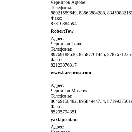
Чернигов Aqtobe
Телефоны:
88921559649, 88563884288, 8345988216
Факс:
87816384594
RobertTow
написать письмо
посмо
Адрес:
Чернигов Lome
Телефоны:
89769188636, 82587761445, 8787671235
Факс:
82123876317
www.kareprost.com
написать письмо
посмо
Адрес:
Чернигов Moscow
Телефоны:
86469158482, 89584944734, 8719937561
Факс:
85295794351
yaxtaprodam
написать письмо
посмо
Адрес: