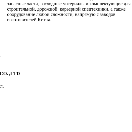
запасные части, расходные материалы и комплектующие для
строительной, дорожной, карьерной спецтехники, а также
оборудование любой сложности, напрямую с заводов-
изготовителей Китая.
написать письмо
посмотреть визи
1
CO. ,LTD
написать письмо
посмотреть визи
л.
написать письмо
посмотреть визи