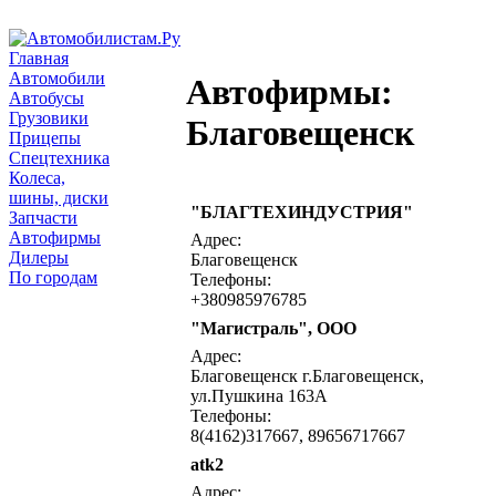
Главная
Автомобили
Автофирмы:
Автобусы
Грузовики
Благовещенск
Прицепы
Спецтехника
Колеса,
шины, диски
"БЛАГТЕХИНДУСТРИЯ"
Запчасти
Автофирмы
Адрес:
Дилеры
Благовещенск
По городам
Телефоны:
+380985976785
"Магистраль", ООО
Адрес:
Благовещенск г.Благовещенск,
ул.Пушкина 163А
Телефоны:
8(4162)317667, 89656717667
atk2
Адрес: