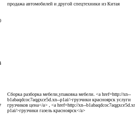
продажа автомобилей и другой спецтехники из Китая
0
написать письмо
посмотреть визи
4
написать письмо
посмотреть визи
Сборка разборка мебели,упаковка мебели. <a href=http://xn--
b1abaqdcoc7aqgxce5d.xn--p1ai/>грузчики красноярск услуги
грузчиков цена</a> , <a href=http://xn--b1abaqdcoc7aqgxce5d.xn
7
p1ai/>грузчики газель красноярск</a>
написать письмо
посмотреть визи