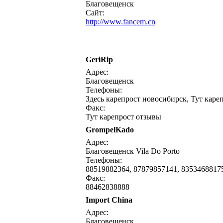
Благовещенск
Сайт:
http://www.fancem.cn
GeriRip
Адрес:
Благовещенск
Телефоны:
Здесь карепрост новосибирск, Тут кареп
Факс:
Тут карепрост отзывы
GrompelKado
Адрес:
Благовещенск Vila Do Porto
Телефоны:
88519882364, 87879857141, 8353468817
Факс:
88462838888
Import China
Адрес:
Благовещенск