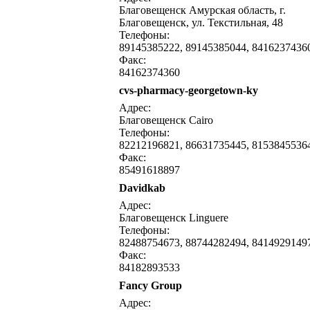
Благовещенск Амурская область, г.
Благовещенск, ул. Текстильная, 48
Телефоны:
89145385222, 89145385044, 8416237436
Факс:
84162374360
cvs-pharmacy-georgetown-ky
Адрес:
Благовещенск Cairo
Телефоны:
82212196821, 86631735445, 8153845536
Факс:
85491618897
Davidkab
Адрес:
Благовещенск Linguere
Телефоны:
82488754673, 88744282494, 8414929149
Факс:
84182893533
Fancy Group
Адрес: