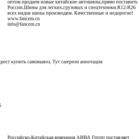
оптом продаем новые китайские автошины,прямо поставить 
России.Шины для легких,грузовых и спецтехники.R12-R26
всех видов шины производим. Качественные и недорогие!
www.fancem.cn
info@fancem.cn
написать письмо
посмотреть визи
рост купить самовывоз, Тут careprost аннотация
написать письмо
посмотреть визи
5
написать письмо
посмотреть визи
Российско-Китайская компания АИВА Групп поставляет