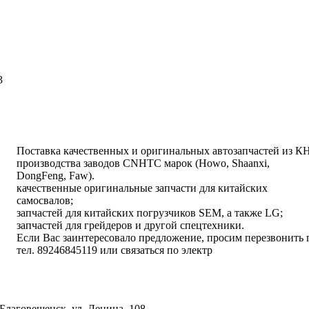
написать письмо
посмотреть визи
3
написать письмо
посмотреть визи
Поставка качественных и оригинальных автозапчастей из КН
производства заводов CNHTC марок (Howo, Shaanxi,
DongFeng, Faw).
качественные оригинальные запчасти для китайских
самосвалов;
запчастей для китайских погрузчиков SEM, а также LG;
запчастей для грейдеров и другой спецтехники.
Если Вас заинтересовало предложение, просим перезвонить 
тел. 89246845119 или связаться по электр
написать письмо
посмотреть визи
Благовещенск, ул. Ленина, 108