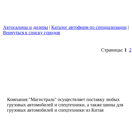
Автосалоны и дилеры
|
Каталог автофирм по специализации
|
Вернуться к списку городов
Страницы:
1
2
написать письмо
посмотреть визи
написать письмо
посмотреть визи
Компания "Магистраль" осуществляет поставку любых
грузовых автомобилей и спецтехники, а также шины для
грузовых автомобилей и спецтехники из Китая
написать письмо
посмотреть визи