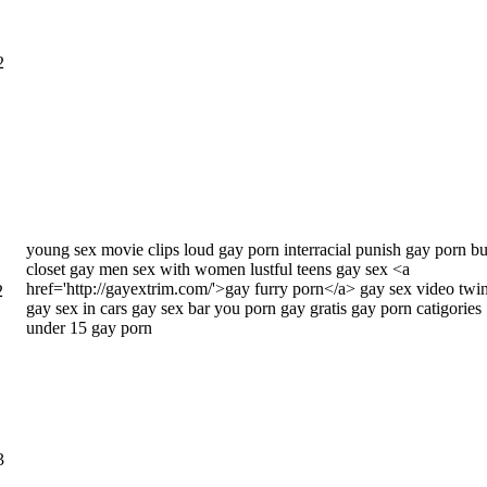
2
написать письмо
посмотреть визи
написать письмо
посмотреть визи
young sex movie clips loud gay porn interracial punish gay porn b
closet gay men sex with women lustful teens gay sex <a
href='http://gayextrim.com/'>gay furry porn</a> gay sex video twi
2
gay sex in cars gay sex bar you porn gay gratis gay porn catigories
under 15 gay porn
написать письмо
посмотреть визи
3