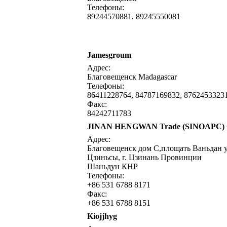
Телефоны:
89244570881, 89245550081
Jamesgroum
Адрес:
Благовещенск Madagascar
Телефоны:
86411228764, 84787169832, 8762453323
Факс:
84242711783
JINAN HENGWAN Trade (SINOAPC) 
Адрес:
Благовещенск дом C,площать Ваньдан у
Цзиньсы, г. Цзинань Провинции
Шаньдун КНР
Телефоны:
+86 531 6788 8171
Факс:
+86 531 6788 8151
Kiojjhyg