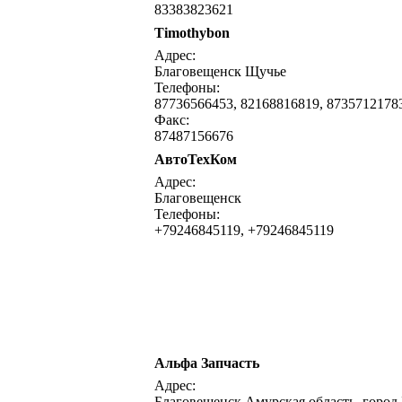
83383823621
Timothybon
Адрес:
Благовещенск Щучье
Телефоны:
87736566453, 82168816819, 8735712178
Факс:
87487156676
АвтоТехКом
Адрес:
Благовещенск
Телефоны:
+79246845119, +79246845119
Альфа Запчасть
Адрес:
Благовещенск Амурская область, город 