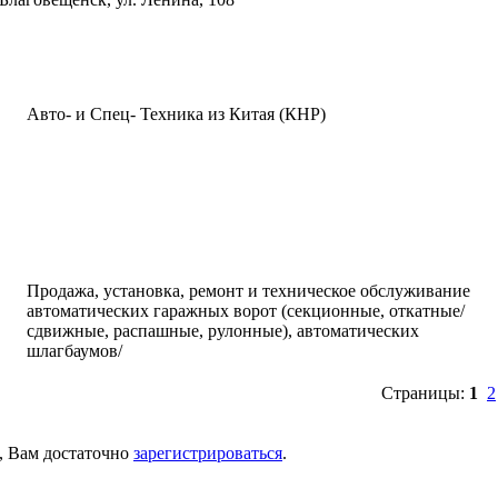
написать письмо
посмотреть визи
Авто- и Спец- Техника из Китая (КНР)
написать письмо
посмотреть визи
Продажа, установка, ремонт и техническое обслуживание
автоматических гаражных ворот (секционные, откатные/
сдвижные, распашные, рулонные), автоматических
шлагбаумов/
Страницы:
1
2
, Вам достаточно
зарегистрироваться
.