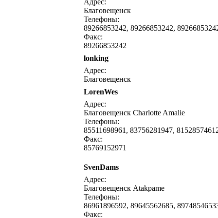
Адрес:
Благовещенск
Телефоны:
89266853242, 89266853242, 8926685324
Факс:
89266853242
lonking
Адрес:
Благовещенск
LorenWes
Адрес:
Благовещенск Charlotte Amalie
Телефоны:
85511698961, 83756281947, 8152857461
Факс:
85769152971
SvenDams
Адрес:
Благовещенск Atakpame
Телефоны:
86961896592, 89645562685, 8974854653
Факс: