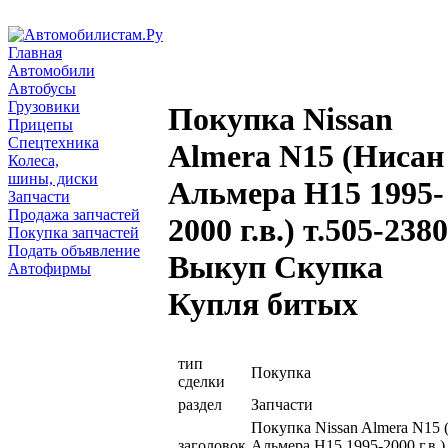
Главная
Автомобили
Автобусы
Грузовики
Покупка Nissan
Прицепы
Спецтехника
Almera N15 (Нисан
Колеса,
шины, диски
Альмера Н15 1995-
Запчасти
Продажа запчастей
2000 г.в.) т.505-2380
Покупка запчастей
Подать объявление
Выкуп Скупка
Автофирмы
Купля битых
тип
Покупка
сделки
раздел
Запчасти
Покупка Nissan Almera N15 
заголовок
Альмера Н15 1995-2000 г.в.)